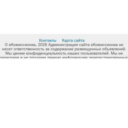
Контакты
Карта сайта
© еКомиссионка, 2026 Администрация сайта еКомиссионка не
несет ответственность за содержание размещенных объявлений.
Мы ценим конфиденциальность наших пользователей. Мы не
передаем и не продаем личную информацию зарегистрированных
пользователей еКомиссионка третьм лицам. Мы не отвечаем за
правила конфиденциальности сайтов на которые ссылается
еКомиссионка. На некоторых страницах нашего сайта
представлена реклама Google Adsense Advertising Network. Чтобы
узнать подробней о правилах конфиденциальности Google
нажмите тут
.
Дать объявление бесплатно Детское постельное белье Киев,
разместить объявление бесплатно на еКомиссионка Киев.
-ukrainian