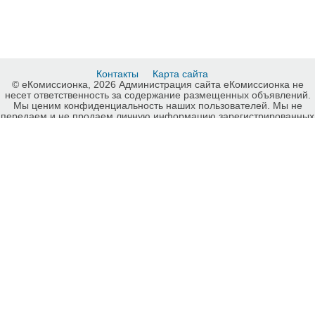
Контакты
Карта сайта
© еКомиссионка, 2026 Администрация сайта еКомиссионка не
несет ответственность за содержание размещенных объявлений.
Мы ценим конфиденциальность наших пользователей. Мы не
передаем и не продаем личную информацию зарегистрированных
пользователей еКомиссионка третьм лицам. Мы не отвечаем за
правила конфиденциальности сайтов на которые ссылается
еКомиссионка. На некоторых страницах нашего сайта
представлена реклама Google Adsense Advertising Network. Чтобы
узнать подробней о правилах конфиденциальности Google
нажмите тут
.
Дать объявление бесплатно Карты памяти Киев, разместить
объявление бесплатно на еКомиссионка Киев.
-ukrainian