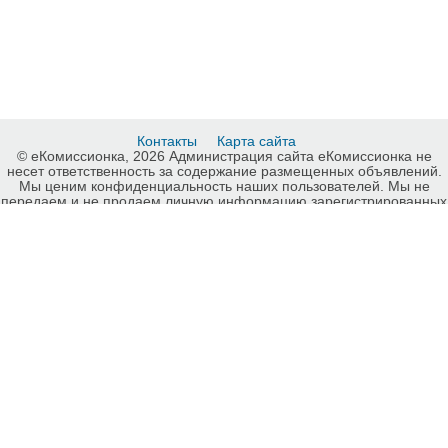
Контакты
Карта сайта
© еКомиссионка, 2026 Администрация сайта еКомиссионка не
несет ответственность за содержание размещенных объявлений.
Мы ценим конфиденциальность наших пользователей. Мы не
передаем и не продаем личную информацию зарегистрированных
пользователей еКомиссионка третьм лицам. Мы не отвечаем за
правила конфиденциальности сайтов на которые ссылается
еКомиссионка. На некоторых страницах нашего сайта
представлена реклама Google Adsense Advertising Network. Чтобы
узнать подробней о правилах конфиденциальности Google
нажмите тут
.
Дать объявление бесплатно Распродажа детской одежды Киев,
разместить объявление бесплатно на еКомиссионка Киев.
-ukrainian