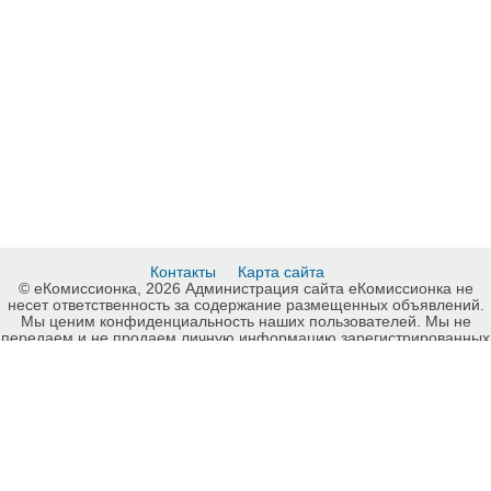
Контакты
Карта сайта
© еКомиссионка, 2026 Администрация сайта еКомиссионка не
несет ответственность за содержание размещенных объявлений.
Мы ценим конфиденциальность наших пользователей. Мы не
передаем и не продаем личную информацию зарегистрированных
пользователей еКомиссионка третьм лицам. Мы не отвечаем за
правила конфиденциальности сайтов на которые ссылается
еКомиссионка. На некоторых страницах нашего сайта
представлена реклама Google Adsense Advertising Network. Чтобы
узнать подробней о правилах конфиденциальности Google
нажмите тут
.
Детали объявления Продам: билеты В ТЕАТР с доставкой - Купить:
билеты В ТЕАТР с доставкой, Киев - Продажа: Билеты в театр Киев
- 121058.