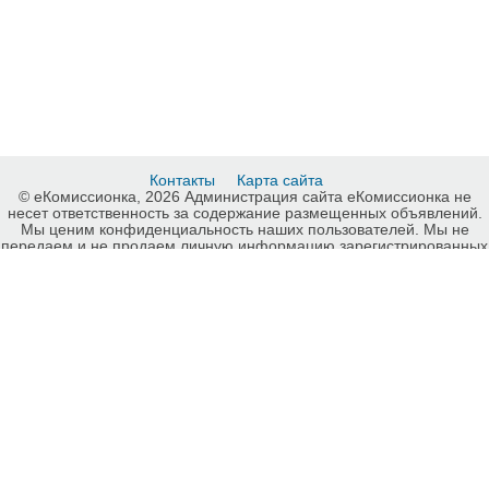
Контакты
Карта сайта
© еКомиссионка, 2026 Администрация сайта еКомиссионка не
несет ответственность за содержание размещенных объявлений.
Мы ценим конфиденциальность наших пользователей. Мы не
передаем и не продаем личную информацию зарегистрированных
пользователей еКомиссионка третьм лицам. Мы не отвечаем за
правила конфиденциальности сайтов на которые ссылается
еКомиссионка. На некоторых страницах нашего сайта
представлена реклама Google Adsense Advertising Network. Чтобы
узнать подробней о правилах конфиденциальности Google
нажмите тут
.
Детали объявления Продам: Продам костюм Gregory Arber, Киев -
Купить: Продам костюм Gregory Arber, Киев, Киев - Продажа:
Мужская одежда Киев - 159208.
-ukrainian