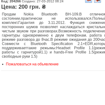
Код: 204266
Создано: 27-03-2012 08:24
Цена: 200 грн. ₴
Продам Nokia Bluetooth BH-109.В отлично
состоянии.практически не использовался.Полны
комплект.Гарантия до 3.11.2012. Функция снижени
посторонних шумов позволяет наслаждаться кристальн
чистым звуком при разговорах.Возможность подключени
гарнитуры одновременно к двум телефонам. работа 
режиме разговора до 8час.В режиме ожидания до 200час
Совмести с Bluetooth Specification 2.1+EDR,котор
поддерживаеттакие режымы:Headset Profile 1.1(режи
работы с гарнитурой1.1) и hands-Free Profile 1.5(режи
свободные руки 1.5)
Пожаловаться на объявление