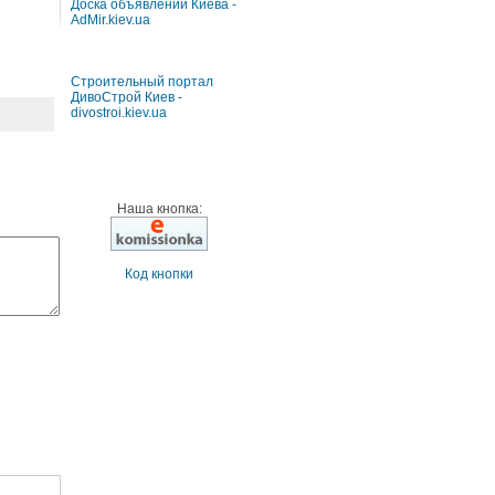
Доска объявлений Киева -
AdMir.kiev.ua
Строительный портал
ДивоСтрой Киев -
divostroi.kiev.ua
Наша кнопка:
Код кнопки