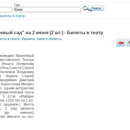
Где
Билеты в театр
вый сад" на 2 июня (2 шт.) - Билеты в театр
леты в театр
,
Украина, Киев и область
а комедию "Вишнёвый
ожественного Театра
 Рената Литвинова
о/Яна Сексте Сергей
Куличков Владимир
ия Зорина Сергей
Чиндяйкин Дмитрий
 Коростелев Михаил
(с одним антрактом)
раматический театр
 3 (ст.м. «Майдан
не 1250 грн за 1 шт.
о дешевле:) Места
а, 2 ряд (можете
 где именно)
_2.htm Звоните по тел.