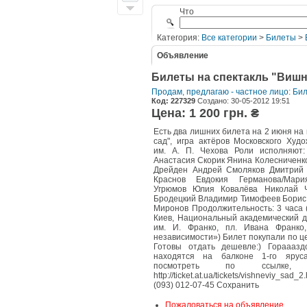
Что
Категория:
Все категории
>
Билеты
>
Объявление
Билеты на спектакль "Вишне
Продам, предлагаю - частное лицо: Би
Код: 227329
Создано: 30-05-2012 19:51
Цена: 1 200 грн. ₴
Есть два лишних билета на 2 июня н
сад", игра актёров Московского Худ
им. А. П. Чехова Роли исполняют:
Анастасия Скорик Янина Колесниченк
Дрейден Андрей Смоляков Дмитрий 
Краснов Евдокия Германова/Мар
Угрюмов Юлия Ковалёва Николай 
Бродецкий Владимир Тимофеев Борис
Миронов Продолжительность: 3 часа 
Киев, Национальный академический д
им. И. Франко, пл. Ивана Франко,
независимости») Билет покупали по це
Готовы отдать дешевле:) Горааазд
находятся на балконе 1-го ярус
посмотреть по ссылке,
http://ticket.at.ua/tickets/vishneviy_sad
(093) 012-07-45 Сохранить
Пожаловаться на объявление