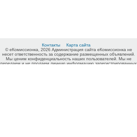
Контакты
Карта сайта
© еКомиссионка, 2026 Администрация сайта еКомиссионка не
несет ответственность за содержание размещенных объявлений.
Мы ценим конфиденциальность наших пользователей. Мы не
передаем и не продаем личную информацию зарегистрированных
пользователей еКомиссионка третьм лицам. Мы не отвечаем за
правила конфиденциальности сайтов на которые ссылается
еКомиссионка. На некоторых страницах нашего сайта
представлена реклама Google Adsense Advertising Network. Чтобы
узнать подробней о правилах конфиденциальности Google
нажмите тут
.
Детали объявления Продам: Продам запчасти на Mitsubishi Colt -
Купить: Продам запчасти на Mitsubishi Colt, Киев - Продажа: Suzuki
Киев - 254623.
-ukrainian