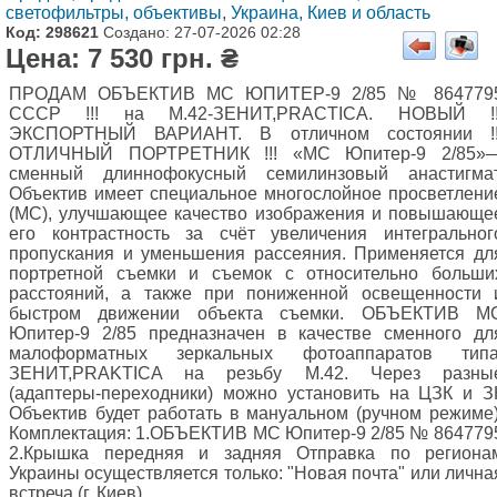
светофильтры, объективы
,
Украина, Киев и область
Код: 298621
Создано: 27-07-2026 02:28
Цена: 7 530 грн. ₴
ПРОДАМ ОБЪЕКТИВ МС ЮПИТЕР-9 2/85 № 864779
СССР !!! на М.42-ЗЕНИТ,PRACTIСA. НОВЫЙ !!
ЭКСПОРТНЫЙ ВАРИАНТ. В отличном состоянии !!
ОТЛИЧНЫЙ ПОРТРЕТНИК !!! «МС Юпитер-9 2/85»
сменный длиннофокусный семилинзовый анастигмат
Объектив имеет специальное многослойное просветлени
(МС), улучшающее качество изображения и повышающе
его контрастность за счёт увеличения интегральног
пропускания и уменьшения рассеяния. Применяется дл
портретной съемки и съемок с относительно больши
расстояний, а также при пониженной освещенности 
быстром движении объекта съемки. ОБЪЕКТИВ М
Юпитер-9 2/85 предназначен в качестве сменного дл
малоформатных зеркальных фотоаппаратов типа
ЗЕНИТ,PRAKTICA на резьбу М.42. Через разны
(адаптеры-переходники) можно установить на ЦЗК и З
Объектив будет работать в мануальном (ручном режиме)
Комплектация: 1.ОБЪЕКТИВ МС Юпитер-9 2/85 № 864779
2.Крышка передняя и задняя Отправка по региона
Украины осуществляется только: "Новая почта" или лична
встреча (г. Киев)