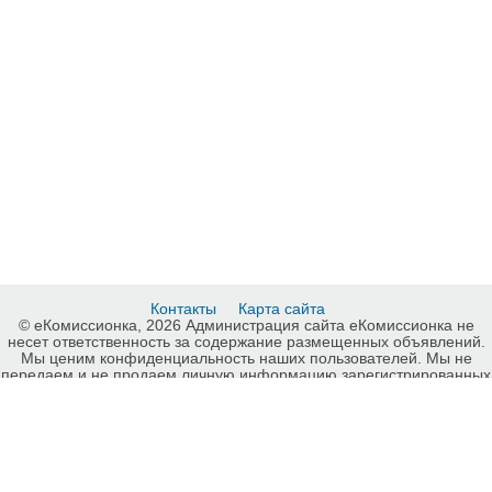
Контакты
Карта сайта
© еКомиссионка, 2026 Администрация сайта еКомиссионка не
несет ответственность за содержание размещенных объявлений.
Мы ценим конфиденциальность наших пользователей. Мы не
передаем и не продаем личную информацию зарегистрированных
пользователей еКомиссионка третьм лицам. Мы не отвечаем за
правила конфиденциальности сайтов на которые ссылается
еКомиссионка. На некоторых страницах нашего сайта
представлена реклама Google Adsense Advertising Network. Чтобы
узнать подробней о правилах конфиденциальности Google
нажмите тут
.
Детали объявления Продам: ОБЪЕКТИВ МС Юпитер-9 2/85 М.42-