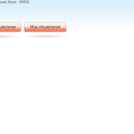
зыка Киев - 39950
ъявление
Мои объявления