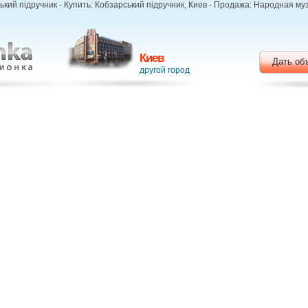
кий підручник - Купить: Кобзарський підручник, Киев - Продажа: Народная му
Киев
Дать об
другой город