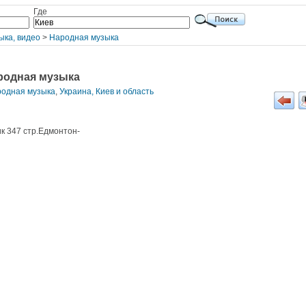
Где
ыка, видео
>
Народная музыка
ародная музыка
родная музыка
,
Украина, Киев и область
к 347 стр.Едмонтон-