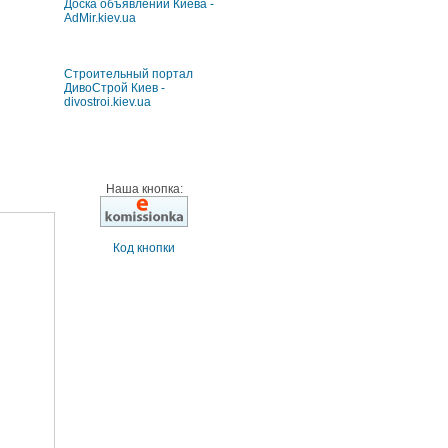
Доска объявлений Киева -
AdMir.kiev.ua
Строительный портал
ДивоСтрой Киев -
divostroi.kiev.ua
Наша кнопка:
Код кнопки