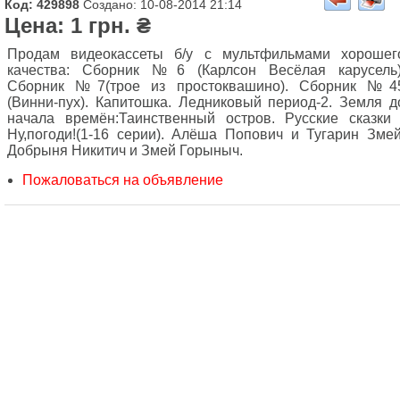
Код: 429898
Создано: 10-08-2014 21:14
Цена: 1 грн. ₴
Продам видеокассеты б/у с мультфильмами хорошег
качества: Сборник №6 (Карлсон Весёлая карусель)
Сборник №7(трое из простоквашино). Сборник №4
(Винни-пух). Капитошка. Ледниковый период-2. Земля д
начала времён:Таинственный остров. Русские сказки 
Ну,погоди!(1-16 серии). Алёша Попович и Тугарин Змей
Добрыня Никитич и Змей Горыныч.
Пожаловаться на объявление