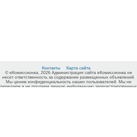
Контакты
Карта сайта
© еКомиссионка, 2026 Администрация сайта еКомиссионка не
несет ответственность за содержание размещенных объявлений.
Мы ценим конфиденциальность наших пользователей. Мы не
передаем и не продаем личную информацию зарегистрированных
пользователей еКомиссионка третьм лицам. Мы не отвечаем за
правила конфиденциальности сайтов на которые ссылается
еКомиссионка. На некоторых страницах нашего сайта
представлена реклама Google Adsense Advertising Network. Чтобы
узнать подробней о правилах конфиденциальности Google
нажмите тут
.
Детали объявления Продам: Мультфильмы на видеокассетах -
Купить: Мультфильмы на видеокассетах, Киев - Продажа:
Мультфильмы Киев - 429898.