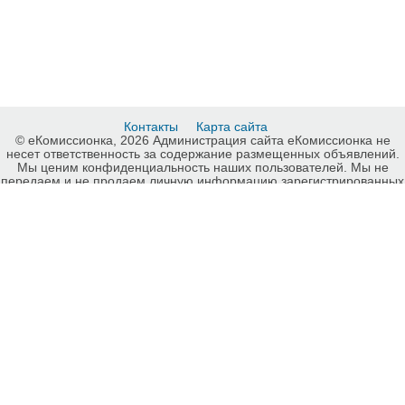
Контакты
Карта сайта
© еКомиссионка, 2026 Администрация сайта еКомиссионка не
несет ответственность за содержание размещенных объявлений.
Мы ценим конфиденциальность наших пользователей. Мы не
передаем и не продаем личную информацию зарегистрированных
пользователей еКомиссионка третьм лицам. Мы не отвечаем за
правила конфиденциальности сайтов на которые ссылается
еКомиссионка. На некоторых страницах нашего сайта
представлена реклама Google Adsense Advertising Network. Чтобы
узнать подробней о правилах конфиденциальности Google
нажмите тут
.
Детали объявления Продам: Красивое сочетание номеров Лайф -
Купить: Красивое сочетание номеров Лайф, Киев - Продажа: Карты
памяти Киев - 471816.
-ukrainian