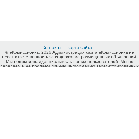
Контакты
Карта сайта
© еКомиссионка, 2026 Администрация сайта еКомиссионка не
несет ответственность за содержание размещенных объявлений.
Мы ценим конфиденциальность наших пользователей. Мы не
передаем и не продаем личную информацию зарегистрированных
пользователей еКомиссионка третьм лицам. Мы не отвечаем за
правила конфиденциальности сайтов на которые ссылается
еКомиссионка. На некоторых страницах нашего сайта
представлена реклама Google Adsense Advertising Network. Чтобы
узнать подробней о правилах конфиденциальности Google
нажмите тут
.
Детали объявления Покупка: Срочный выкуп кредитных
автомобилей - Куплю: Срочный выкуп кредитных автомобилей,
Киев - Hyundai Киев - 494656.
-ukrainian