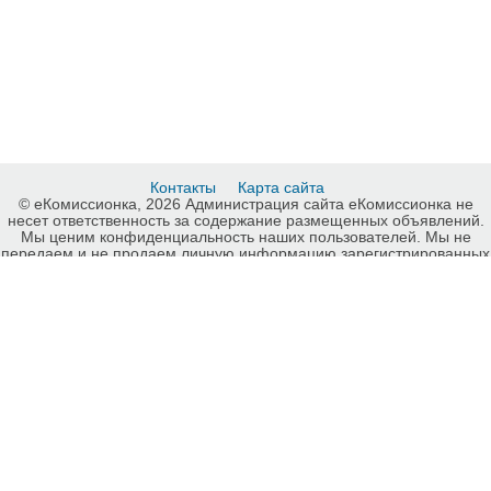
Контакты
Карта сайта
© еКомиссионка, 2026 Администрация сайта еКомиссионка не
несет ответственность за содержание размещенных объявлений.
Мы ценим конфиденциальность наших пользователей. Мы не
передаем и не продаем личную информацию зарегистрированных
пользователей еКомиссионка третьм лицам. Мы не отвечаем за
правила конфиденциальности сайтов на которые ссылается
еКомиссионка. На некоторых страницах нашего сайта
представлена реклама Google Adsense Advertising Network. Чтобы
узнать подробней о правилах конфиденциальности Google
нажмите тут
.
Детали объявления Продам: выкуп сгоревших автомобилей -
Купить: выкуп сгоревших автомобилей, Киев - Продажа: Hyundai
Киев - 494659.
-ukrainian