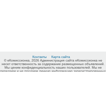
Контакты
Карта сайта
© еКомиссионка, 2026 Администрация сайта еКомиссионка не
несет ответственность за содержание размещенных объявлений.
Мы ценим конфиденциальность наших пользователей. Мы не
передаем и не продаем личную информацию зарегистрированных
пользователей еКомиссионка третьм лицам. Мы не отвечаем за
правила конфиденциальности сайтов на которые ссылается
еКомиссионка. На некоторых страницах нашего сайта
представлена реклама Google Adsense Advertising Network. Чтобы
узнать подробней о правилах конфиденциальности Google
нажмите тут
.
Детали объявления Продам: Кнопки стеклоподъемника для VW
Фольксваген Transporter T5, T4 - Купить: Кнопки стеклоподъемника
для VW Фольксваген Transporter T5, T4, Киев - Продажа: Запчасти