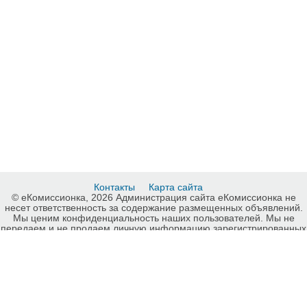
Контакты
Карта сайта
© еКомиссионка, 2026 Администрация сайта еКомиссионка не
несет ответственность за содержание размещенных объявлений.
Мы ценим конфиденциальность наших пользователей. Мы не
передаем и не продаем личную информацию зарегистрированных
пользователей еКомиссионка третьм лицам. Мы не отвечаем за
правила конфиденциальности сайтов на которые ссылается
еКомиссионка. На некоторых страницах нашего сайта
представлена реклама Google Adsense Advertising Network. Чтобы
узнать подробней о правилах конфиденциальности Google
нажмите тут
.
Детали объявления Продам: Продам цікавий номер Київстар ( 767