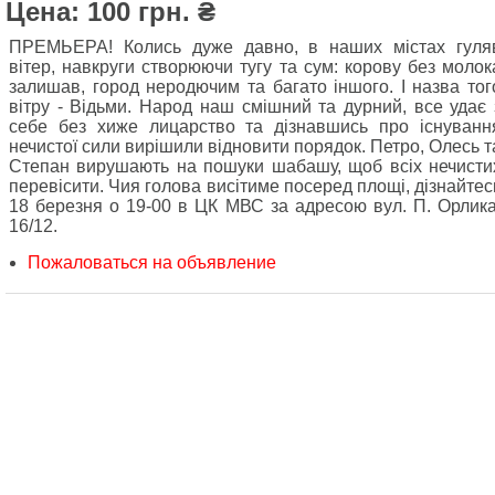
Цена: 100 грн. ₴
ПРЕМЬЕРА! Колись дуже давно, в наших містах гуля
вітер, навкруги створюючи тугу та сум: корову без молок
залишав, город неродючим та багато іншого. І назва тог
вітру - Відьми. Народ наш смішний та дурний, все удає 
себе без хиже лицарство та дізнавшись про існуванн
нечистої сили вирішили відновити порядок. Петро, Олесь т
Степан вирушають на пошуки шабашу, щоб всіх нечисти
перевісити. Чия голова висітиме посеред площі, дізнайтес
18 березня о 19-00 в ЦК МВС за адресою вул. П. Орлика
16/12.
Пожаловаться на объявление