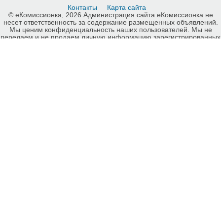
Контакты
Карта сайта
© еКомиссионка, 2026 Администрация сайта еКомиссионка не
несет ответственность за содержание размещенных объявлений.
Мы ценим конфиденциальность наших пользователей. Мы не
передаем и не продаем личную информацию зарегистрированных
пользователей еКомиссионка третьм лицам. Мы не отвечаем за
правила конфиденциальности сайтов на которые ссылается
еКомиссионка. На некоторых страницах нашего сайта
представлена реклама Google Adsense Advertising Network. Чтобы
узнать подробней о правилах конфиденциальности Google
нажмите тут
.
Детали объявления Продам: Містична вистава екшн Відьми -
Купить: Містична вистава екшн Відьми, Киев - Продажа: Билеты в
театр Киев - 555458.
-ukrainian