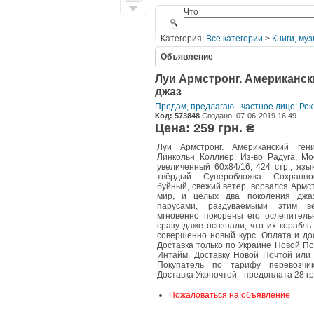
Что
Категория:
Все категории
>
Книги, муз
Объявление
Луи Армстронг. Американск
джаз
Продам, предлагаю - частное лицо: Рок
Код: 573848
Создано: 07-06-2019 16:49
Цена: 259 грн. ₴
Луи Армстронг. Американский ген
Линкольн Коллиер. Из-во Радуга, Мо
увеличенный 60х84/16, 424 стр., язы
твёрдый. Суперобложка. Сохранн
буйный, свежий ветер, ворвался Армс
мир, и целых два поколения джа
парусами, раздуваемыми этим 
мгновенно покорены его ослепител
сразу даже осознали, что их корабль
совершенно новый курс. Оплата и до
Доставка только по Украине Новой По
Интайм. Доставку Новой Почтой или
Покупатель по тарифу перевозчи
Доставка Укрпочтой - предоплата 28 гр
Пожаловаться на объявление