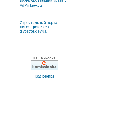
Доска объявлений Киева -
AdMir.kiev.ua
Строительный портал
ДивоСтрой Киев -
divostroi.kiev.ua
Наша кнопка:
Код кнопки