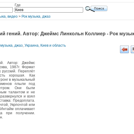
Где
ыка, видео
>
Рок музыка, джаз
ий гений. Автор: Джеймс Линкольн Коллиер - Рок музык
 музыка, джаз
,
Украина, Киев и область
ий. Автор: Джеймс
сква, 1987г. Формат
к русский. Переплёт
ость хорошая. Как
тронг в музыкальный
зменов плыли под
ветром. Они были
ьным талантом и не
 развернулся и взял
ставка: Предоплата.
чтой, Укрпочтой или
 Интайм оплачивает
ка при получении.
н.