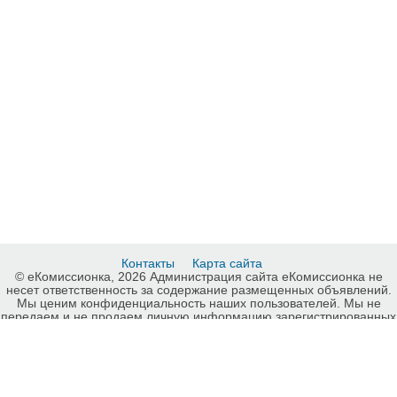
Контакты
Карта сайта
© еКомиссионка, 2026 Администрация сайта еКомиссионка не
несет ответственность за содержание размещенных объявлений.
Мы ценим конфиденциальность наших пользователей. Мы не
передаем и не продаем личную информацию зарегистрированных
пользователей еКомиссионка третьм лицам. Мы не отвечаем за
правила конфиденциальности сайтов на которые ссылается
еКомиссионка. На некоторых страницах нашего сайта
представлена реклама Google Adsense Advertising Network. Чтобы
узнать подробней о правилах конфиденциальности Google
нажмите тут
.