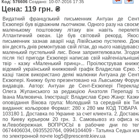
Код: 576606
Создано: 10-07-2016 17:35
Цена: 119 грн. ₴
Видатний французький письменник Антуан де Сент
Екзюпері був відважним льотчиком. Одного разу на своєм
маленькому поштовому літаку він навіть перелеті
Атлантичний океан. Це був світовий рекорд. Якос
письменник зазнав аварії над Лівійською пустелею. Док
він десять днів ремонтував свій літак, до нього навідувавс
маленький пустельний лис. Вони заприятелювали. Згодо
після тієї пригоди Екзюпері написав свій найгеніальніши
твір - казку «Маленький принц»... Проілюстрував книжк
відомий український книжковий графік Владислав Єрко. 
казці також використано деякі малюнки Антуана де Сент
Екзюпері. Книжку було презентовано на Львському Форум
видавців. Автор: Антуан де Сент-Екзюпері Переклад
Олега Жупанського за редакцією Анатоля Перепаді т
Івана Малковича. Ілюстрації: Владислав Єрко Жанр: Казки
оповідання Вікова група: Молодший та середній вік Ти
видання: кольорове Формат: 280 х 280 мм КОД ТОВАРА 
103180 1. Доставка по Украине за счет клиента. 2. Доставк
по Киеву курьером 20 грн. 3. Самовывоз из офиса н
м.Левобережная. ВОПРОСЫ в рабочие дни по тел
0674406034, 0935520764, 0994104409 - Татьяна Седых ил
по электронной почте log5@prescentr.kiev.ua