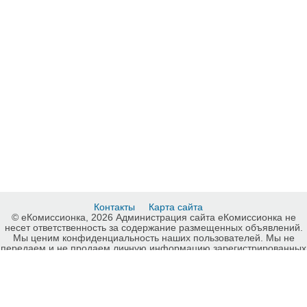
Контакты
Карта сайта
© еКомиссионка, 2026 Администрация сайта еКомиссионка не
несет ответственность за содержание размещенных объявлений.
Мы ценим конфиденциальность наших пользователей. Мы не
передаем и не продаем личную информацию зарегистрированных
пользователей еКомиссионка третьм лицам. Мы не отвечаем за
правила конфиденциальности сайтов на которые ссылается
еКомиссионка. На некоторых страницах нашего сайта
представлена реклама Google Adsense Advertising Network. Чтобы
узнать подробней о правилах конфиденциальности Google