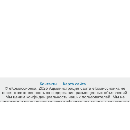
Контакты
Карта сайта
© еКомиссионка, 2026 Администрация сайта еКомиссионка не
несет ответственность за содержание размещенных объявлений.
Мы ценим конфиденциальность наших пользователей. Мы не
передаем и не продаем личную информацию зарегистрированных
пользователей еКомиссионка третьм лицам. Мы не отвечаем за
правила конфиденциальности сайтов на которые ссылается
еКомиссионка. На некоторых страницах нашего сайта
представлена реклама Google Adsense Advertising Network. Чтобы
узнать подробней о правилах конфиденциальности Google
нажмите тут
.