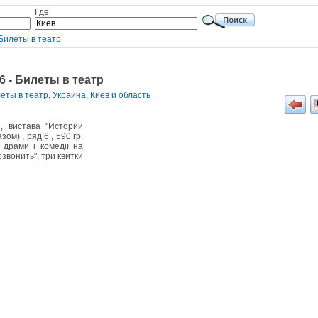
Где
Билеты в театр
06 - Билеты в театр
леты в театр
,
Украина, Киев и область
и, вистава "Истории
ом) , ряд 6 , 590 гр.
 драми і комедії на
звонить", три квитки