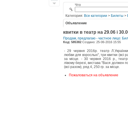
Что
Категория:
Все категории
>
Билеты
>
Объявление
квитки в театр на 29.06 і 30.
Продам, предлагаю - частное лицо: Би
Код: 585382
Создано: 25-06-2016 15:55
- 29 червня 2016р. театр Л.Українк
любви для взрослых", три квитки (всі раз
за місце. - 30 червня 2016 р., театр
лівому березі, вистава "Вася должен по
(всі разом), ряд 4, 250 гр. за місце.
Пожаловаться на объявление