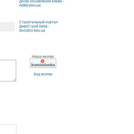
Доска объявлений Киева -
AdMir.kiev.ua
Строительный портал
ДивоСтрой Киев -
divostroi.kiev.ua
Наша кнопка:
Код кнопки