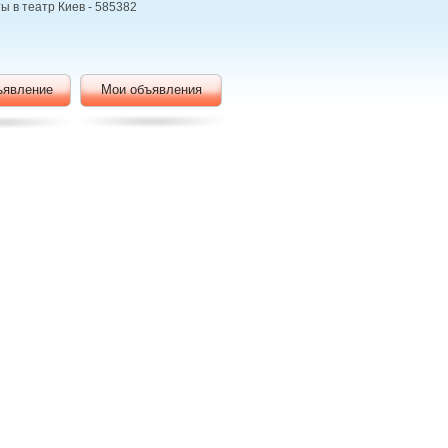
еты в театр Киев - 585382
ъявление
Мои объявления