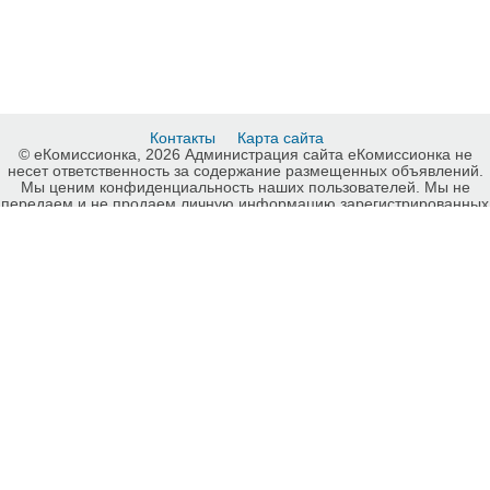
Контакты
Карта сайта
© еКомиссионка, 2026 Администрация сайта еКомиссионка не
несет ответственность за содержание размещенных объявлений.
Мы ценим конфиденциальность наших пользователей. Мы не
передаем и не продаем личную информацию зарегистрированных
пользователей еКомиссионка третьм лицам. Мы не отвечаем за
правила конфиденциальности сайтов на которые ссылается
еКомиссионка. На некоторых страницах нашего сайта
представлена реклама Google Adsense Advertising Network. Чтобы
узнать подробней о правилах конфиденциальности Google
нажмите тут
.
Детали объявления Продам: Двери, арки и лестницы из
натурального дерева. - Купить: Двери, арки и лестницы из
натурального дерева., Киев - Продажа: Межкомнатные двери Киев
- 587492.
-ukrainian