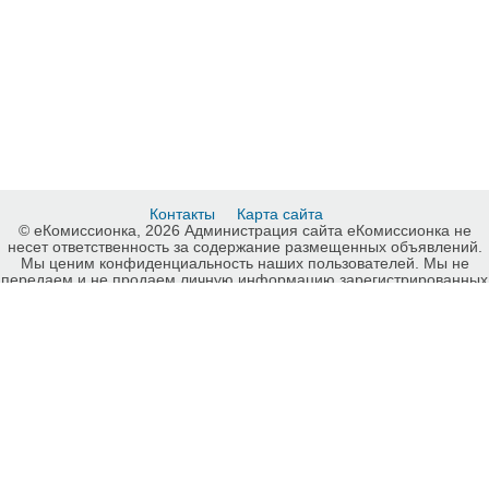
Контакты
Карта сайта
© еКомиссионка, 2026 Администрация сайта еКомиссионка не
несет ответственность за содержание размещенных объявлений.
Мы ценим конфиденциальность наших пользователей. Мы не
передаем и не продаем личную информацию зарегистрированных
пользователей еКомиссионка третьм лицам. Мы не отвечаем за
правила конфиденциальности сайтов на которые ссылается
еКомиссионка. На некоторых страницах нашего сайта
представлена реклама Google Adsense Advertising Network. Чтобы
узнать подробней о правилах конфиденциальности Google
нажмите тут
.
Детали объявления Продам: Продам посудомойку COMENDA LF
321 бу - Купить: Продам посудомойку COMENDA LF 321 бу , Киев -
Продажа: Посудомоечные машины Киев - 595054.
-ukrainian