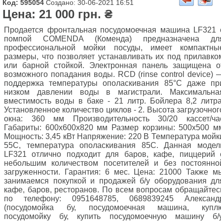
Код: 595054
Создано: 30-06-2021 16:51
Цена: 21 000 грн. ₴
Продается фронтальная посудомоечная машина LF321 
помпой COMENDA (Коменда) предназначена дл
профессиональной мойки посуды, имеет компактны
размеры, что позволяет устанавливать их под прилавко
или барной стойкой. Электронная панель защищена о
возможного попадания воды. RCD (rinse control device) 
поддержка температуры ополаскивания 85°C даже пр
низком давлении воды в магистрали. Максимальна
вместимость воды в баке - 21 литр. Бойлера 8,2 литра
Установленное количество циклов - 2. Высота загрузочног
окна: 360 мм Производительность 30/20 кассет/ча
Габариты: 600x600x820 мм Размер корзины: 500x500 м
Мощность: 3,45 кВт Напряжение: 220 В Температура мойк
55С, температура ополаскивания 85С. Данная модел
LF321 отлично подходит для баров, кафе, пиццерий 
небольшим количеством посетителей и без постоянно
загруженности. Гарантия: 6 мес. Цена: 21000 Также м
занимаемся покупкой и продажей б/у оборудования дл
кафе, баров, ресторанов. По всем вопросам обращайтес
по телефону: 0951648785, 0689839245 Александ
(посудомойка бу, посудомоечная машина, купл
посудомойку бу, купить посудомоечную машину б/у