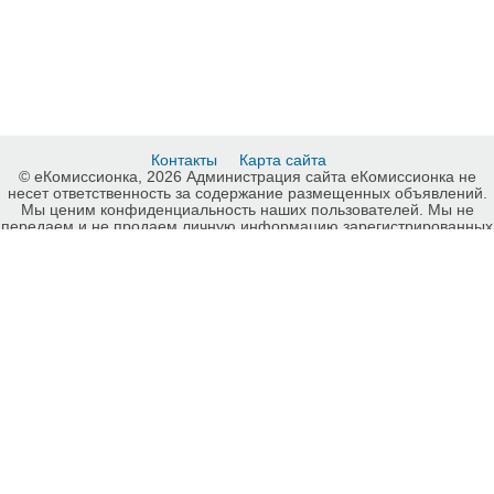
Контакты
Карта сайта
© еКомиссионка, 2026 Администрация сайта еКомиссионка не
несет ответственность за содержание размещенных объявлений.
Мы ценим конфиденциальность наших пользователей. Мы не
передаем и не продаем личную информацию зарегистрированных
пользователей еКомиссионка третьм лицам. Мы не отвечаем за
правила конфиденциальности сайтов на которые ссылается
еКомиссионка. На некоторых страницах нашего сайта
представлена реклама Google Adsense Advertising Network. Чтобы
узнать подробней о правилах конфиденциальности Google
нажмите тут
.
Детали объявления Продам: Стулья бу оранжевые - Купить:
Стулья бу оранжевые, Киев - Продажа: Стулья, кресла и табуретки
Киев - 601731.
-ukrainian