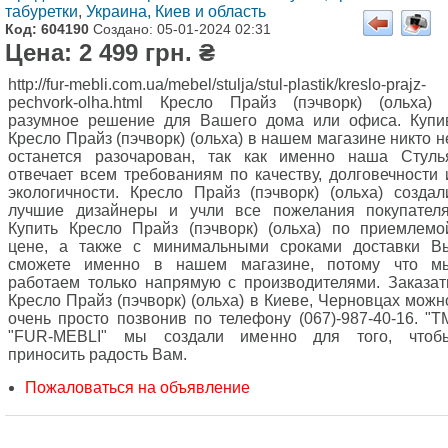
табуретки
,
Украина, Киев и область
Код: 604190
Создано: 05-01-2024 02:31
Цена: 2 499 грн. ₴
http://fur-mebli.com.ua/mebel/stulja/stul-plastik/kreslo-prajz-
pechvork-olha.html Кресло Прайз (пэчворк) (ольха) 
разумное решение для Вашего дома или офиса. Купи
Кресло Прайз (пэчворк) (ольха) в нашем магазине никто н
останется разочарован, так как именно наша Стуль
отвечает всем требованиям по качеству, долговечности 
экологичности. Кресло Прайз (пэчворк) (ольха) создал
лучшие дизайнеры и учли все пожелания покупателя
Купить Кресло Прайз (пэчворк) (ольха) по приемлемо
цене, а также с минимальными сроками доставки В
сможете именно в нашем магазине, потому что м
работаем только напрямую с производителями. Заказат
Кресло Прайз (пэчворк) (ольха) в Киеве, Черновцах можн
очень просто позвонив по телефону (067)-987-40-16. "Т
"FUR-MEBLI" мы создали именно для того, чтоб
приносить радость Вам.
Пожаловаться на объявление