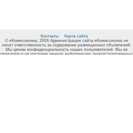
Контакты
Карта сайта
© еКомиссионка, 2026 Администрация сайта еКомиссионка не
несет ответственность за содержание размещенных объявлений.
Мы ценим конфиденциальность наших пользователей. Мы не
передаем и не продаем личную информацию зарегистрированных
пользователей еКомиссионка третьм лицам. Мы не отвечаем за
правила конфиденциальности сайтов на которые ссылается
еКомиссионка. На некоторых страницах нашего сайта
представлена реклама Google Adsense Advertising Network. Чтобы
узнать подробней о правилах конфиденциальности Google
нажмите тут
.
Детали объявления Продам: Продам Кресло Прайз (пэчворк)
(ольха) не дорого Киев - Купить: Продам Кресло Прайз (пэчворк)
(ольха) не дорого Киев , Киев - Продажа: Стулья, кресла и
табуретки Киев - 604190.
-ukrainian