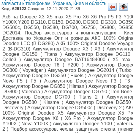
запчасти к телефонам
,
Украина, Киев и область
Код: 629123
Создано: 12-11-2020 21:39
Акб на Doogee X3 X5 max X5 Pro Х6 X6 Pro F5 F3 Y10
Y100X Y200 DG110, DG150, DG280, DG300, DG310, DG350
DG500c, DG550, DG580, DG700, DG750, DG800, DG850
DG2014, Подбор аксессуаров и комплектующих г Кие
Доставка по Украине Опт и розница АКБ 100% Origina
Doodee LEO (B-DG280) АКБ 100% Original Doodee Voyage
2 (B-DG310) Аккумулятор Doogee X3 ( X3 ) Аккумулято
Doogee DG150 ( Titans ) Аккумулятор Doogee DG110 
Collo3 ) Аккумулятор Doogee BAT16484000 ( X5 max 
Аккумулятор Doogee T6 ( Y200 ) Аккумулятор Dooge
DG300 ( Voyadger ) Аккумулятор Doogee DG2014 ( Turbo 
Аккумулятор Doogee DG350 ( Pixels ) Аккумулятор Dooge
Novo F5 ( F5 ) Аккумулятор Doogee Novo F3 ( F3 
Аккумулятор Doogee DG850 ( Hitman ) Аккумулятор Dooge
DG800 ( Valencia ) Аккумулятор Doogee DG750 ( Iron-Bone 
Аккумулятор Doogee DG700 ( Titans 2 ) Аккумулято
Doogee DG580 ( Kissme ) Аккумулятор Doogee DG550 
Discovery ) Аккумулятор Doogee DG500c ( Discovery 2 ) АК
100% Original Doodee X5 Аккумулятор Doogee X5 Pr
Аккумулятор Doogee X6 ( X6 Pro ) Аккумулятор Dooge
Y100X ( Nova Y100X ) Аккумулятор Doogee Y100 ( Valenci
2 ) Подбор аксессуаров, чехлы, защитные стекла, пленки