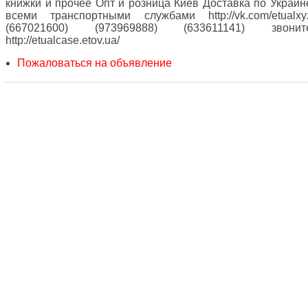
книжки и прочее Опт и розница Киев Доставка по Украин
всеми транспортными службами http://vk.com/etualxy
(667021600) (973969888) (633611141) звонит
http://etualcase.etov.ua/
Пожаловаться на объявление