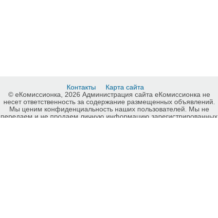
Контакты
Карта сайта
© еКомиссионка, 2026 Администрация сайта еКомиссионка не
несет ответственность за содержание размещенных объявлений.
Мы ценим конфиденциальность наших пользователей. Мы не
передаем и не продаем личную информацию зарегистрированных
пользователей еКомиссионка третьм лицам. Мы не отвечаем за
правила конфиденциальности сайтов на которые ссылается
еКомиссионка. На некоторых страницах нашего сайта
представлена реклама Google Adsense Advertising Network. Чтобы
узнать подробней о правилах конфиденциальности Google
нажмите тут
.
Детали объявления Продам: Акб на Doogee X3 X5 max X5 Pro Х6
X6 Pro F5 F3 Y100 Y100X Y200 DG1 - Купить: Акб на Doogee X3 X5
max X5 Pro Х6 X6 Pro F5 F3 Y100 Y100X Y200 DG1, Киев -
Продажа: Аксессуары и запчасти к телефонам Киев - 629123.
-ukrainian