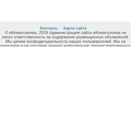
Контакты
Карта сайта
© еКомиссионка, 2026 Администрация сайта еКомиссионка не
несет ответственность за содержание размещенных объявлений.
Мы ценим конфиденциальность наших пользователей. Мы не
передаем и не продаем личную информацию зарегистрированных
пользователей еКомиссионка третьм лицам. Мы не отвечаем за
правила конфиденциальности сайтов на которые ссылается
еКомиссионка. На некоторых страницах нашего сайта
представлена реклама Google Adsense Advertising Network. Чтобы
узнать подробней о правилах конфиденциальности Google
нажмите тут
.
Детали объявления Продам: Стул Итальянский б/у из натурального
дерева - Купить: Стул Итальянский б/у из натурального дерева,
Киев - Продажа: Стулья, кресла и табуретки Киев - 716908.
-ukrainian