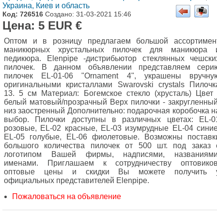
Украина, Киев и область
Код: 726516
Создано: 31-03-2021 15:46
Цена: 5 EUR €
Оптом и в розницу предлагаем большой ассортимен
маникюрных хрустальных пилочек для маникюра 
педикюра. Elenpipe -дистрибьютор стеклянных чешски
пилочек. В данном объявлении представляем сери
пилочек EL-01-06 "Ornament 4", украшены вручну
оригинальными кристаллами Swarovski crystals Пилочк
13. 5 см Материал: Богемское стекло (хрусталь) Цвет 
белый матовый/прозрачный Верх пилочки - закругленный
низ заостренный Дополнительно: подарочная коробочка н
выбор. Пилочки доступны в различных цветах: EL-0
розовые, EL-02 красные, EL-03 изумрудные EL-04 синие
EL-05 голубые, EL-06 фиолетовые. Возможны поставк
большого количества пилочек от 500 шт. под заказ 
логотипом Вашей фирмы, надписями, названиями
именами. Приглашаем к сотрудничеству оптовиков
оптовые цены и скидки Вы можете получить 
официальных представителей Elenpipe.
Пожаловаться на объявление