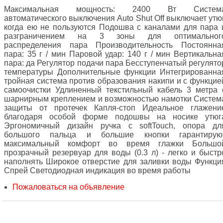
Максимальная мощность: 2400 Вт Систем
автоматического выключения Auto Shut Off выключает утюг
когда ею не пользуются Подошва с каналами для пара 
разграничением на 3 зоны для оптимальног
распределения пара Производительность Постоянна
пара: 35 г / мин Паровой удар: 140 г / мин Вертикальна
пара: да Регулятор подачи пара Бесступенчатый регулято
температуры Дополнительные функции Интегрированна
тройная система против образования накипи и с функцие
самоочистки Удлиненный текстильный кабель 3 метра 
шарнирным креплением и возможностью намотки Систем
защиты от протечек Капля-стоп Идеальное глажени
благодаря особой форме подошвы на носике утюг
Эргономичный дизайн ручка с softTouch, опора дл
большого пальца и большие кнопки гарантирую
максимальный комфорт во время глажки Большо
прозрачный резервуар для воды (0.3 л) - легко и быстр
наполнять Широкое отверстие для заливки воды Функци
Спрей Светодиодная индикация во время работы
Пожаловаться на объявление