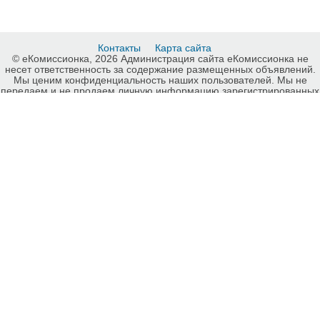
Контакты
Карта сайта
© еКомиссионка, 2026 Администрация сайта еКомиссионка не
несет ответственность за содержание размещенных объявлений.
Мы ценим конфиденциальность наших пользователей. Мы не
передаем и не продаем личную информацию зарегистрированных
пользователей еКомиссионка третьм лицам. Мы не отвечаем за
правила конфиденциальности сайтов на которые ссылается
еКомиссионка. На некоторых страницах нашего сайта
представлена реклама Google Adsense Advertising Network. Чтобы
узнать подробней о правилах конфиденциальности Google
нажмите тут
.
Детали объявления Продам: Утюг BOSCH TDA102411C - Купить:
Утюг BOSCH TDA102411C, Киев - Продажа: Утюги Киев - 727770.
-ukrainian