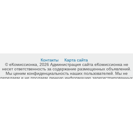
Контакты
Карта сайта
© еКомиссионка, 2026 Администрация сайта еКомиссионка не
несет ответственность за содержание размещенных объявлений.
Мы ценим конфиденциальность наших пользователей. Мы не
передаем и не продаем личную информацию зарегистрированных
пользователей еКомиссионка третьм лицам. Мы не отвечаем за
правила конфиденциальности сайтов на которые ссылается
еКомиссионка. На некоторых страницах нашего сайта
представлена реклама Google Adsense Advertising Network. Чтобы
узнать подробней о правилах конфиденциальности Google
нажмите тут
.
Детали объявления Продам: Сдаём в аренду профессиональные
кофемашины. - Купить: Сдаём в аренду профессиональные
кофемашины., Киев - Продажа: Кофеварки, кофемолки Киев -
729695.