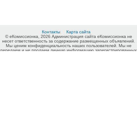
Контакты
Карта сайта
© еКомиссионка, 2026 Администрация сайта еКомиссионка не
несет ответственность за содержание размещенных объявлений.
Мы ценим конфиденциальность наших пользователей. Мы не
передаем и не продаем личную информацию зарегистрированных
пользователей еКомиссионка третьм лицам. Мы не отвечаем за
правила конфиденциальности сайтов на которые ссылается
еКомиссионка. На некоторых страницах нашего сайта
представлена реклама Google Adsense Advertising Network. Чтобы
узнать подробней о правилах конфиденциальности Google
нажмите тут
.
Детали объявления Продам: Cумка мужская кожаная - Купить:
Cумка мужская кожаная, Киев - Продажа: Мужские сумки,
портфели, аксессуары Киев - 761624.
-ukrainian