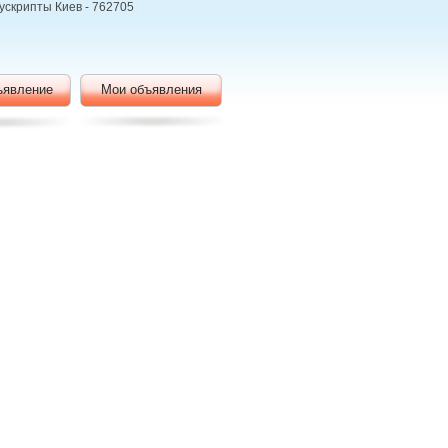
нускрипты Киев - 762705
ъявление
Мои объявления