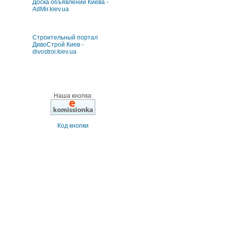
Доска объявлений Киева -
AdMir.kiev.ua
Строительный портал
ДивоСтрой Киев -
divostroi.kiev.ua
Наша кнопка:
Код кнопки