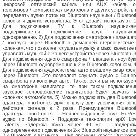
цифровой оптический кабель или AUX кабель о
телевизора / компьютера / смартфона и других устройств 
передавать аудио поток на Bluetooth наушники / Bluetoot
колонки и другие устройства. Этот девайс используют: 1
Для подключения ТV к Bluetooth наушникам
поддерживается подключение двух наушнико
одновременно. 2) Для подключения смартфона / планшет
/ ноутбука через Bluetooth к домашней стереосистеме 
колонкам, что позволяет слушать музыку в макс. качестве 
управлять музыкой с Вашего устройства через Bluetooth. 3
Для подключения одного смартфона / планшета / ноутбук
через Bluetooth одновременно к 2-м Bluetooth колонкам. 4
Для подключения аудиосистемы авто к вашему смартфон
через Bluetooth. Это позволяет слушать аудио с Вашег
смартфона на колонках авто. Также, если вы использует
на смартфоне навигатор, то при таком подключени
звуковое сопровождение навигатора будет звучать н
колонках автомобиля. 5) Можно подключать два Bluetoot
адаптера innoTronics друг к другу для увеличения зон
действия сигнала в 2 раза. Преимущества Bluetoot
адаптера innoTronics: - Непревзойденный звук Hi-Res
аудио по Bluetooth. - Поддержка технологии aptX Lo
Latency. Задержка звука менее 40 мс. - Поддержк
одновременного подключения 2-х Bluetooth наушников ил
2-х Bluetooth динамиков. - Чип премиум класса Qualcom