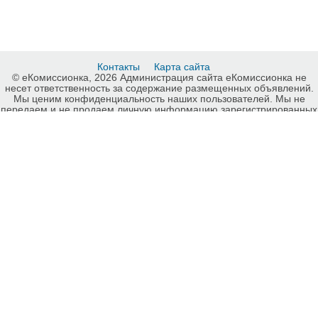
Контакты
Карта сайта
© еКомиссионка, 2026 Администрация сайта еКомиссионка не
несет ответственность за содержание размещенных объявлений.
Мы ценим конфиденциальность наших пользователей. Мы не
передаем и не продаем личную информацию зарегистрированных
пользователей еКомиссионка третьм лицам. Мы не отвечаем за
правила конфиденциальности сайтов на которые ссылается
еКомиссионка. На некоторых страницах нашего сайта
представлена реклама Google Adsense Advertising Network. Чтобы
узнать подробней о правилах конфиденциальности Google
нажмите тут
.
Детали объявления Продам: Bluetooth адаптер для TV / для
наушников / компьютера / авто - Купить: Bluetooth адаптер для TV /
для наушников / компьютера / авто , Киев - Продажа: Гарнитуры,
hands-free, bluetooth Киев - 774943.
-ukrainian