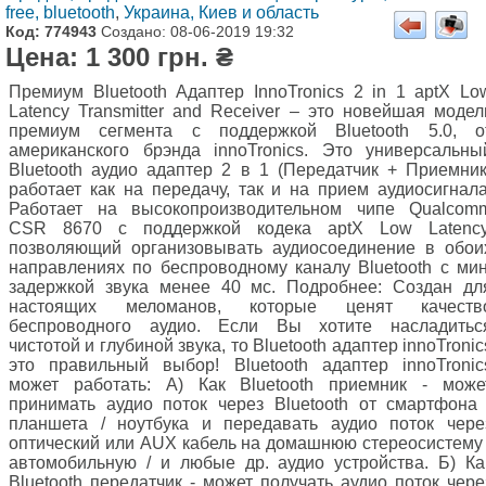
free, bluetooth
,
Украина, Киев и область
Код: 774943
Создано: 08-06-2019 19:32
Цена: 1 300 грн. ₴
Премиум Bluetooth Адаптер InnoTronics 2 in 1 aptX Lo
Latency Transmitter and Receiver – это новейшая модел
премиум сегмента с поддержкой Bluetooth 5.0, о
американского брэнда innoTronics. Это универсальны
Bluetooth аудио адаптер 2 в 1 (Передатчик + Приемник
работает как на передачу, так и на прием аудиосигнала
Работает на высокопроизводительном чипе Qualcom
CSR 8670 с поддержкой кодека aptX Low Latency
позволяющий организовывать аудиосоединение в обои
направлениях по беспроводному каналу Bluetooth с мин
задержкой звука менее 40 мс. Подробнее: Создан дл
настоящих меломанов, которые ценят качеств
беспроводного аудио. Если Вы хотите насладитьс
чистотой и глубиной звука, то Bluetooth адаптер innoTronic
это правильный выбор! Bluetooth адаптер innoTronic
может работать: А) Как Bluetooth приемник - може
принимать аудио поток через Bluetooth от смартфона 
планшета / ноутбука и передавать аудио поток чере
оптический или AUX кабель на домашнюю стереосистему 
автомобильную / и любые др. аудио устройства. Б) Ка
Bluetooth передатчик - может получать аудио поток чере