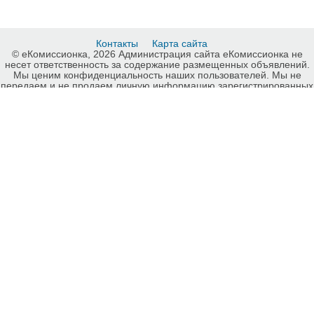
Контакты
Карта сайта
© еКомиссионка, 2026 Администрация сайта еКомиссионка не
несет ответственность за содержание размещенных объявлений.
Мы ценим конфиденциальность наших пользователей. Мы не
передаем и не продаем личную информацию зарегистрированных
пользователей еКомиссионка третьм лицам. Мы не отвечаем за
правила конфиденциальности сайтов на которые ссылается
еКомиссионка. На некоторых страницах нашего сайта
представлена реклама Google Adsense Advertising Network. Чтобы
узнать подробней о правилах конфиденциальности Google
нажмите тут
.
Детали объявления Продам: Фреза 2,0 м (Польша, Bomet) -
Купить: Фреза 2,0 м (Польша, Bomet), Киев - Продажа:
Сельхозтехника Киев - 775847.
-ukrainian