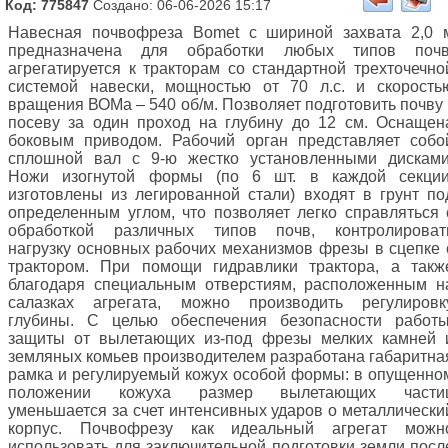
Код: 775847
Создано: 06-06-2026 15:17
Навесная почвофреза Bomet с шириной захвата 2,0 
предназначена для обработки любых типов почв
агрегатируется к тракторам со стандартной трехточечно
системой навески, мощностью от 70 л.с. и скорость
вращения ВОМа – 540 об/м. Позволяет подготовить почву 
посеву за один проход на глубину до 12 см. Оснащен
боковым приводом. Рабочий орган представляет собо
сплошной вал с 9-ю жестко установленными дисками
Ножи изогнутой формы (по 6 шт. в каждой секции
изготовлены из легированной стали) входят в грунт по
определенным углом, что позволяет легко справляться 
обработкой различных типов почв, контролироват
нагрузку основных рабочих механизмов фрезы в сцепке 
трактором. При помощи гидравлики трактора, а такж
благодаря специальным отверстиям, расположенным н
салазках агрегата, можно производить регулировк
глубины. С целью обеспечения безопасности работы
защиты от вылетающих из-под фрезы мелких камней 
земляных комьев производителем разработана габаритна
рамка и регулируемый кожух особой формы: в опущенно
положении кожуха размер вылетающих части
уменьшается за счет интенсивных ударов о металлически
корпус. Почвофрезу как идеальный агрегат можн
использовать для заключительной подготовки земли посл