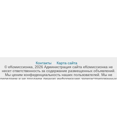
Контакты
Карта сайта
© еКомиссионка, 2026 Администрация сайта еКомиссионка не
несет ответственность за содержание размещенных объявлений.
Мы ценим конфиденциальность наших пользователей. Мы не
передаем и не продаем личную информацию зарегистрированных
пользователей еКомиссионка третьм лицам. Мы не отвечаем за
правила конфиденциальности сайтов на которые ссылается
еКомиссионка. На некоторых страницах нашего сайта
представлена реклама Google Adsense Advertising Network. Чтобы
узнать подробней о правилах конфиденциальности Google
нажмите тут
.
Детали объявления Продам: Ноутбук на запчасти Acer Aspire S3
ms2346 - Купить: Ноутбук на запчасти Acer Aspire S3 ms2346, Киев
- Продажа: Ноутбуки, аксессуары Киев - 776982.