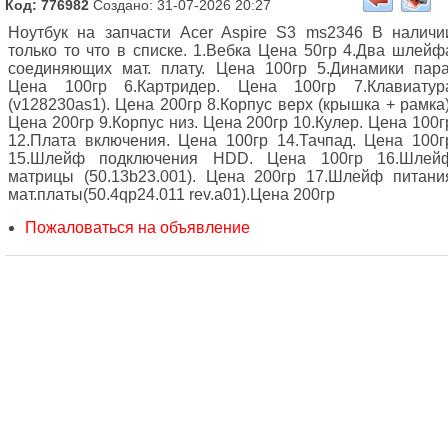
Код: 776982
Создано: 31-07-2026 20:27
Ноутбук на запчасти Acer Aspire S3 ms2346 В наличи
только то что в списке. 1.Вебка Цена 50гр 4.Два шлейф
соединяющих мат. плату. Цена 100гр 5.Динамики пара
Цена 100гр 6.Картридер. Цена 100гр 7.Клавиатур
(v128230as1). Цена 200гр 8.Корпус верх (крышка + рамка)
Цена 200гр 9.Корпус низ. Цена 200гр 10.Кулер. Цена 100г
12.Плата включения. Цена 100гр 14.Тачпад. Цена 100г
15.Шлейф подключения HDD. Цена 100гр 16.Шлей
матрицы (50.13b23.001). Цена 200гр 17.Шлейф питани
мат.платы(50.4qp24.011 rev.a01).Цена 200гр
Пожаловаться на объявление