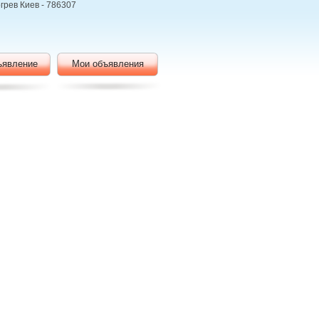
грев Киев - 786307
ъявление
Мои объявления