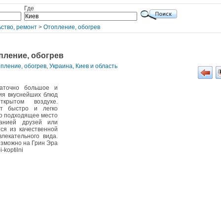
Где
ство, ремонт
>
Отопление, обогрев
пление, обогрев
опление, обогрев
,
Украина, Киев и область
аточно большое и
ия вкуснейших блюд
крытом воздухе.
ют быстро и легко
о подходящее место
анией друзей или
тся из качественной
лекательного вида.
озможно на Грин Эра
-koptilni