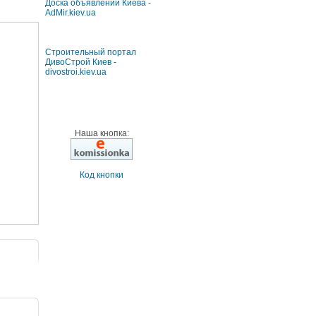
Доска объявлений Киева -
AdMir.kiev.ua
Строительный портал
ДивоСтрой Киев -
divostroi.kiev.ua
Наша кнопка:
Код кнопки