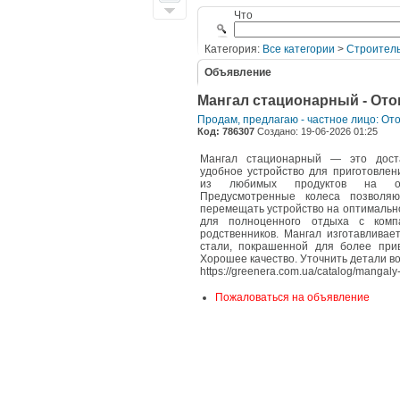
Что
Категория:
Все категории
>
Строитель
Объявление
Мангал стационарный - Ото
Продам, предлагаю - частное лицо: От
Код: 786307
Создано: 19-06-2026 01:25
Мангал стационарный — это дост
удобное устройство для приготовлен
из любимых продуктов на от
Предусмотренные колеса позволя
перемещать устройство на оптимальн
для полноценного отдыха с комп
родственников. Мангал изготавливае
стали, покрашенной для более прив
Хорошее качество. Уточнить детали в
https://greenera.com.ua/catalog/mangaly-i
Пожаловаться на объявление