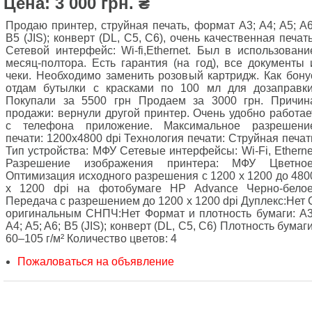
Цена: 3 000 грн. ₴
Продаю принтер, струйная печать, формат A3; A4; A5; A6
B5 (JIS); конверт (DL, C5, C6), очень качественная печать
Сетевой интерфейс: Wi-fi,Ethernet. Был в использовани
месяц-полтора. Есть гарантия (на год), все документы 
чеки. Необходимо заменить розовый картридж. Как бону
отдам бутылки с красками по 100 мл для дозаправки
Покупали за 5500 грн Продаем за 3000 грн. Причин
продажи: вернули другой принтер. Очень удобно работае
с телефона приложение. Максимальное разрешени
печати: 1200x4800 dpi Технология печати: Струйная печат
Тип устройства: МФУ Сетевые интерфейсы: Wi-Fi, Etherne
Разрешение изображения принтера: МФУ Цветное
Оптимизация исходного разрешения с 1200 x 1200 до 480
x 1200 dpi на фотобумаге HP Advance Черно-белое
Передача с разрешением до 1200 x 1200 dpi Дуплекс:Нет 
оригинальным СНПЧ:Нет Формат и плотность бумаги: A3
A4; A5; A6; B5 (JIS); конверт (DL, C5, C6) Плотность бумаги
60–105 г/м² Количество цветов: 4
Пожаловаться на объявление