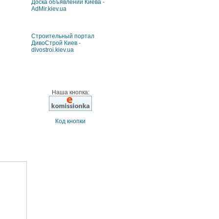
Доска объявлений Киева -
AdMir.kiev.ua
Строительный портал
ДивоСтрой Киев -
divostroi.kiev.ua
Наша кнопка:
Код кнопки