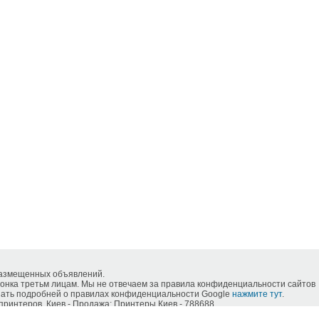
размещенных объявлений.
нка третьм лицам. Мы не отвечаем за правила конфиденциальности сайтов
знать подробней о правилах конфиденциальности Google
нажмите тут
.
ринтеров, Киев - Продажа: Принтеры Киев - 788688.