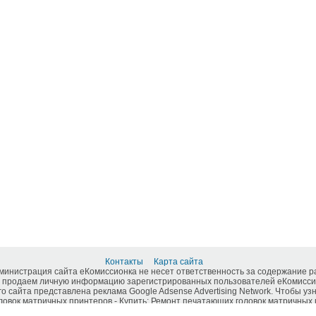
Контакты
Карта сайта
дминистрация сайта еКомиссионка не несет ответственность за содержание 
 продаем личную информацию зарегистрированных пользователей еКомиссио
о сайта представлена реклама Google Adsense Advertising Network. Чтобы у
вок матричных принтеров - Купить: Ремонт печатающих головок матричных п