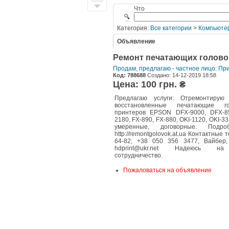
Что
Категория:
Все категории
>
Компьюте
Объявление
Ремонт печатающих голово
Продам, предлагаю - частное лицо: П
Код: 788688
Создано: 14-12-2019 18:58
Цена: 100 грн. ₴
Предлагаю услуги: Отремонтиру
восстановленные печатающие г
принтеров EPSON DFX-9000, DFX-85
2180, FX-890, FX-880, OKI-1120, OKI-3
умеренные, договорные. Подр
http://remontgolovok.at.ua Контактные 
64-82; +38 050 356 3477, Вайбер, 
hdprint@ukr.net Надеюсь на
сотрудничество.
Пожаловаться на объявление