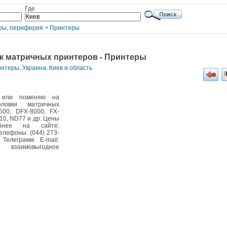
Где
ры, периферия
>
Принтеры
к матричных принтеров - Принтеры
ринтеры
,
Украина, Киев и область
ю или поменяю на
оловки матричных
00, DFX-8000, FX-
310, ND77 и др. Цены
обнее на сайте:
телефоны: (044) 273-
Телеграмм. E-mail:
 взаимовыгодное