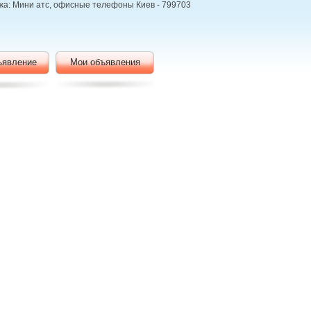
ажа: Мини атс, офисные телефоны Киев - 799703
ъявление
Мои объявления