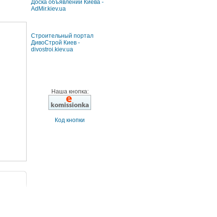
Доска объявлений Киева -
AdMir.kiev.ua
Строительный портал
ДивоСтрой Киев -
divostroi.kiev.ua
Наша кнопка:
Код кнопки