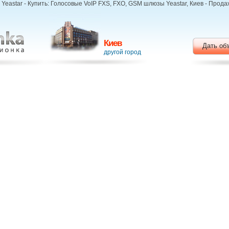
eastar - Купить: Голосовые VoIP FXS, FXO, GSM шлюзы Yeastar, Киев - Прод
Киев
Дать об
другой город