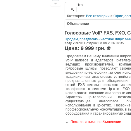
Что
Категория:
Все категории
>
Офис, орг
Объявление
Голосовые VoIP FXS, FXO, 
Продам, предлагаю - частное лицо: М
Код: 799703
Создано: 08-08-2026 07:35
Цена: 9 999 грн. ₴
Предлагаем Вашему вниманию широк
VoIP шлюзов и адаптеров ip-телеф
ведущих производителей, компан
голосовые шлюзы позволяют сэконо
внедрения ip-телефонии, за счет испо
традиционных аналоговых устройст
предназначенные для объединения 
сетей. FXS шлюзы позволяют испол
телефонию в системе ip-атс. FX
использовать внешние аналоговые лини
Адаптеры ip-телефонии позвол
существующее аналоговое об
использования в ip-сетях. Позвони
профессиональную консультацию, в в
оборудования и гарантированную скид
Пожаловаться на объявление