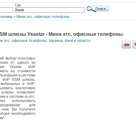
Где
техника
>
Мини атс, офисные телефоны
GSM шлюзы Yeastar - Мини атс, офисные телефоны
ини атс, офисные телефоны
,
Украина, Киев и область
ий выбор голосовых
онии от одного из
ии Yeastar. VoIP
мить на стоимости
льзования в системе
в. VoIP GSM шлюзы,
мобильных и VoIP-
ьзовать аналоговую
O шлюзы позволяют
и в системе ip-атс.
яют использовать
орудование для
в нам, Вы получите
ыборе необходимого
ку!