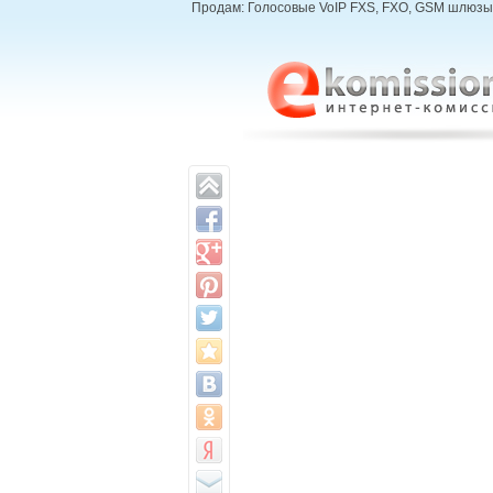
Продам: Голосовые VoIP FXS, FXO, GSM шлюзы Y