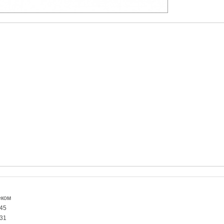
еком
45
31