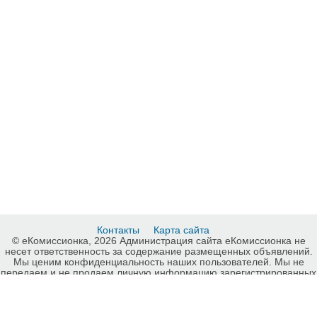
Контакты
Карта сайта
© еКомиссионка, 2026 Администрация сайта еКомиссионка не
несет ответственность за содержание размещенных объявлений.
Мы ценим конфиденциальность наших пользователей. Мы не
передаем и не продаем личную информацию зарегистрированных
пользователей еКомиссионка третьм лицам. Мы не отвечаем за
правила конфиденциальности сайтов на которые ссылается
еКомиссионка. На некоторых страницах нашего сайта
представлена реклама Google Adsense Advertising Network. Чтобы