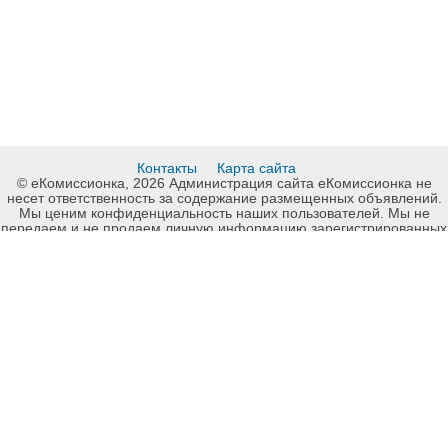
Контакты
Карта сайта
© еКомиссионка, 2026 Администрация сайта еКомиссионка не
несет ответственность за содержание размещенных объявлений.
Мы ценим конфиденциальность наших пользователей. Мы не
передаем и не продаем личную информацию зарегистрированных
пользователей еКомиссионка третьм лицам. Мы не отвечаем за
правила конфиденциальности сайтов на которые ссылается
еКомиссионка. На некоторых страницах нашего сайта
представлена реклама Google Adsense Advertising Network. Чтобы
узнать подробней о правилах конфиденциальности Google
нажмите тут
.
Детали объявления Продам: Лампы для проекторов OPTOMA,
TOSHIBA, LG, InFocus, EPSON - Купить: Лампы для проекторов
OPTOMA, TOSHIBA, LG, InFocus, EPSON, Киев - Продажа:
Проекторы и аксессуары Киев - 816100.
-ukrainian