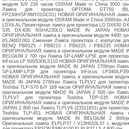
модуле Б/У 226 часов OSRAM Made in China 3000 грн
Лампа для проектора OPTOMA GT750 (BL
FP230H/SP.8MY01GC01) НОВАЯ ОРИГИНАЛЬНАЯ ламп
в оригинальном модуле OSRAM Made in China 3500грн. AJ
LDX6.AL Проекторная лампа для проектора LG DX630 DX
535 DX-630 NSHA230LG MADE IN JAPAN НОВА
ОРИГИНАЛЬНАЯ лампа в оригинальном модуле 4400 грн
65.J4002.001 Сменная Лампа проектора с корпусом дл
BENQ PB8125 / PB8215 / PB8225 / PB8235 НОВА
ОРИГИНАЛЬНАЯ лампа в оригинальном модуле MADE I
BELGIUM 2 700 грн Лампа SP-LAMP-LP5F для проектор
InFocus LP 500/530/LS110 НОВАЯ ОРИГИНАЛЬНАЯ ламп
в оригинальном модуле MADE IN JAPAN 2700грн Ламп
SP-LAMP-LP3F для проектора InFocus LP340/LP35
НОВАЯ ОРИГИНАЛЬНАЯ лампа в оригинальном модул
MADE IN JAPAN 2700грн Лампа TLPLV2 для проектор
Toshiba TLP-S70 Б/У 169 часов ОРИГИНАЛЬНАЯ лампа 
оригинальном модуле MADE IN JAPAN 2 500 грн Ламп
TLPLV7 для проектора Toshiba TDP-S35 НОВА
ОРИГИНАЛЬНАЯ лампа в оригинальном модуле MADE I
JAPAN 2 800 грн Лампа TLPLV6 (23311831) для проектор
Toshiba TLP-451 НОВАЯ ОРИГИНАЛЬНАЯ лампа 
оригинальном модуле MADE IN BELGIUM 2 900гр
Оригинальная лампа ELPLP37 / V13H010L37 с модуле
для проектора EPSON EMP 6100 ELPLP37 LS 4 900 грн.