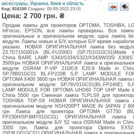
аксессуары
,
Украина, Киев и область
Код: 816100
Создано: 05-09-2022 23:01
Цена: 2 700 грн. ₴
Продам лампы для проекторов OPTOMA, TOSHIBA, LG
InFocus, EPSON, все лампы проверены. Все ламп
оригинальные в оригинальном модуле, одна лампа бе
модуля. Лампы новые и Б/У, которые Б/У время наработк
указано. НОВАЯ ОРИГИНАЛЬНАЯ лампа без модул
23.7D715G001A (BL-FU200D) (SP.7D101GC01)Made i
China BARE LAMP S343/S334/S322/X343/W335/ X308S
3500грн НОВАЯ ОРИГИНАЛЬНАЯ лампа в оригинально
модуле OSRAM P-VIP 210/0.8 E20.9 Made in Chin
SP.78B01GC01 BL-FP220B S.P. LAMP MODULE FO
OPTOMA X400 3600 грн НОВАЯ ОРИГИНАЛЬНАЯ лампа 
оригинальном модуле SP.78V01GC01(BL-FP240E) S.P
LAMP MODULE FOR OPTOMA UHD60 TOP UHP Made i
China 5500 грн Сменная лампа TLPLS9 для проектор
TOSHIBA TDP-S9 НОВАЯ ОРИГИНАЛЬНАЯ лампа 
оригинальном модуле NSH200PT MADE IN JAPAN 2 80
грн Лампа для проектора OPTOMA GT750 (BL
FP230H/SP.8MY01GC01) ОРИГИНАЛЬНАЯ лампа 
оригинальном модуле Б/У 52 часа OSRAM Made in Chin
3300 грн. Лампа для проектора Optoma EX52
(SP.8LG01GC01) ОРИГИНАЛЬНАЯ лампа в оригинально