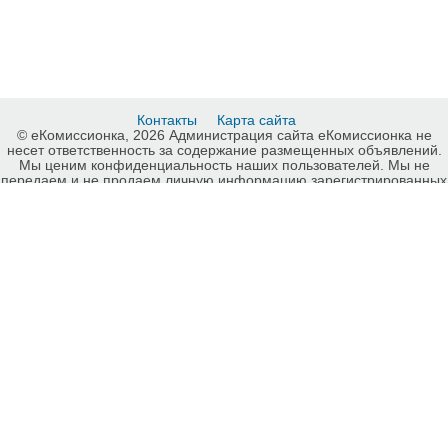
Контакты
Карта сайта
© еКомиссионка, 2026 Администрация сайта еКомиссионка не
несет ответственность за содержание размещенных объявлений.
Мы ценим конфиденциальность наших пользователей. Мы не
передаем и не продаем личную информацию зарегистрированных
пользователей еКомиссионка третьм лицам. Мы не отвечаем за
правила конфиденциальности сайтов на которые ссылается
еКомиссионка. На некоторых страницах нашего сайта
представлена реклама Google Adsense Advertising Network. Чтобы
узнать подробней о правилах конфиденциальности Google
нажмите тут
.
Детали объявления Продам: Шина 6-14 на японський мінітрактор -
Купить: Шина 6-14 на японський мінітрактор, Киев - Продажа:
Автошины, зимние шины, летние шины Киев - 819087.
-ukrainian