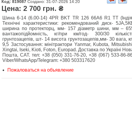
Код: 819087
Создано: 31-07-2026 14:20
Цена: 2 700 грн. ₴
Шина 6-14 (6.00-14) 4PR BKT TR 126 66A6 R1 TT (Індія
Технічні характеристики: рекомендований диск- 5JA,5К
ширина по протекторц, мм- 157 діаметр шини, мм – 65
вантажопідйомність, кг/при км/год- 300/30 кількіст
грунтозацепів, шт- 14 висота грунтозацепів,мм- 30 вага, кг
9,5 Застосування: мінітрактори Yanmar, Kubota, Mitsubishi
Xingtai, Iseki, Kioti, Foton, Europad. Доставка по Україні Нов
Пошта, САТ. тел: +38 (050) 331-76-20, +38 (067) 533-86-86
Viber/WhatsApp/Telegram: +380 503317620
Пожаловаться на объявление