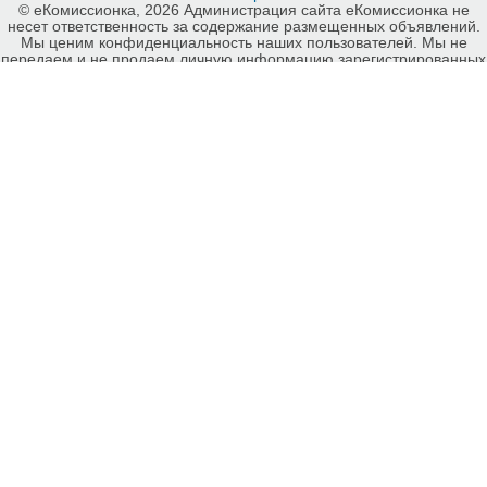
© еКомиссионка, 2026 Администрация сайта еКомиссионка не
несет ответственность за содержание размещенных объявлений.
Мы ценим конфиденциальность наших пользователей. Мы не
передаем и не продаем личную информацию зарегистрированных
пользователей еКомиссионка третьм лицам. Мы не отвечаем за
правила конфиденциальности сайтов на которые ссылается
еКомиссионка. На некоторых страницах нашего сайта
представлена реклама Google Adsense Advertising Network. Чтобы
узнать подробней о правилах конфиденциальности Google
нажмите тут
.
Детали объявления Продам: Маршрутизатор TP-LINK TL-R402M -
Купить: Маршрутизатор TP-LINK TL-R402M, Киев - Продажа:
Сетевое оборудование, серверы Киев - 821116.
-ukrainian