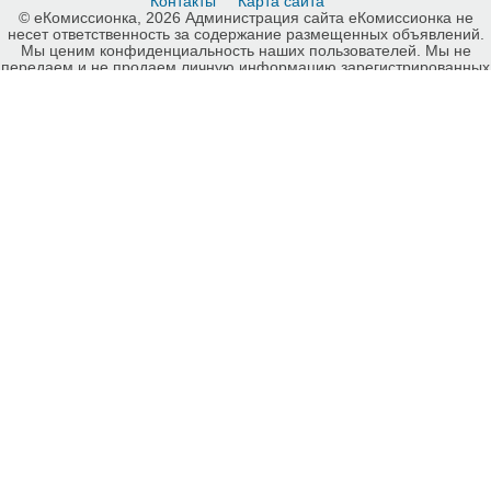
Контакты
Карта сайта
© еКомиссионка, 2026 Администрация сайта еКомиссионка не
несет ответственность за содержание размещенных объявлений.
Мы ценим конфиденциальность наших пользователей. Мы не
передаем и не продаем личную информацию зарегистрированных
пользователей еКомиссионка третьм лицам. Мы не отвечаем за
правила конфиденциальности сайтов на которые ссылается
еКомиссионка. На некоторых страницах нашего сайта
представлена реклама Google Adsense Advertising Network. Чтобы
узнать подробней о правилах конфиденциальности Google
нажмите тут
.
Детали объявления Продам: Блок питания Panasonic KX-A11 -
Купить: Блок питания Panasonic KX-A11, Киев - Продажа:
Аксессуары и запчасти к телефонам Киев - 821712.
-ukrainian