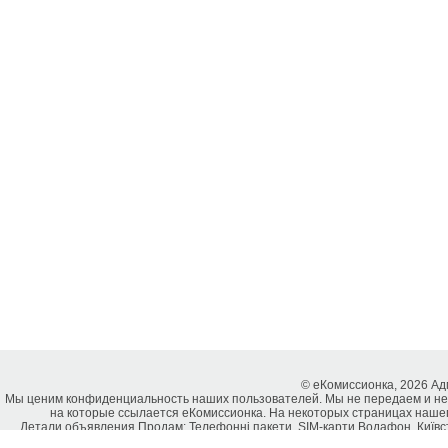
© еКомиссионка, 2026 А
Мы ценим конфиденциальность наших пользователей. Мы не передаем и не
на которые ссылается еКомиссионка. На некоторых страницах нашег
Детали объявления Продам: Телефонні пакети, SIM-карти Водафон, Київстар