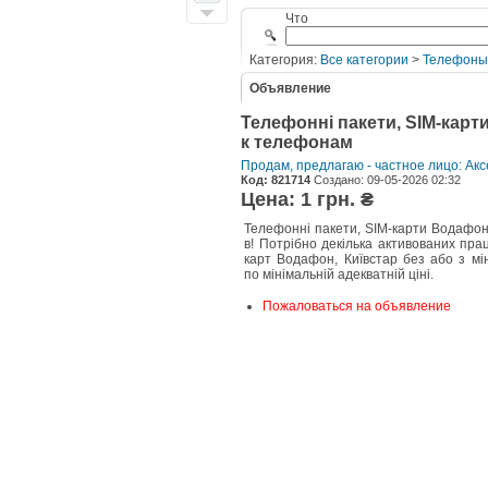
Что
Категория:
Все категории
>
Телефоны
Объявление
Телефонні пакети, SIM-карти
к телефонам
Продам, предлагаю - частное лицо: Ак
Код: 821714
Создано: 09-05-2026 02:32
Цена: 1 грн. ₴
Телефонні пакети, SIM-карти Водафон,
в! Потрібно декілька активованих пра
карт Водафон, Київстар без або з м
по мінімальній адекватній ціні.
Пожаловаться на объявление