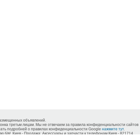
размещенных объявлений.
нка третьм лицам. Мы не отвечаем за правила конфиденциальности сайтов
знать подробней о правилах конфиденциальности Google
нажмите тут
.
ю б/в!, Киев - Продажа: Аксессуары и запчасти к телефонам Киев - 821714.