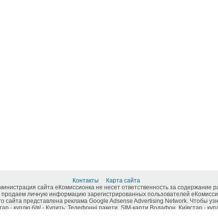
Контакты
Карта сайта
дминистрация сайта еКомиссионка не несет ответственность за содержание 
 продаем личную информацию зарегистрированных пользователей еКомиссио
о сайта представлена реклама Google Adsense Advertising Network. Чтобы у
 - куплю б/в! - Купить: Телефонні пакети, SIM-карти Водафон, Київстар - купл