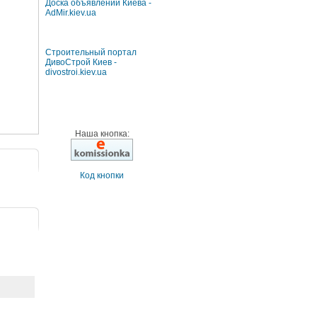
Доска объявлений Киева -
AdMir.kiev.ua
Строительный портал
ДивоСтрой Киев -
divostroi.kiev.ua
Наша кнопка:
Код кнопки