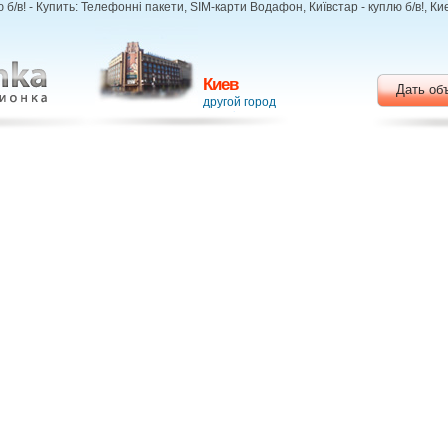
б/в! - Купить: Телефонні пакети, SIM-карти Водафон, Київстар - куплю б/в!, 
Киев
Дать об
другой город