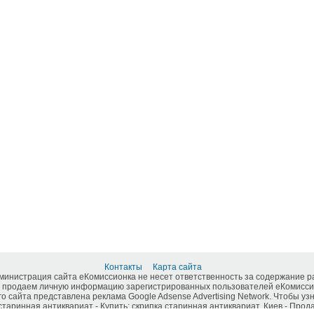
Контакты
Карта сайта
дминистрация сайта еКомиссионка не несет ответственность за содержание 
 продаем личную информацию зарегистрированных пользователей еКомиссио
о сайта представлена реклама Google Adsense Advertising Network. Чтобы у
таринная антиквариат - Купить: скрипка старинная антиквариат, Киев - Прода