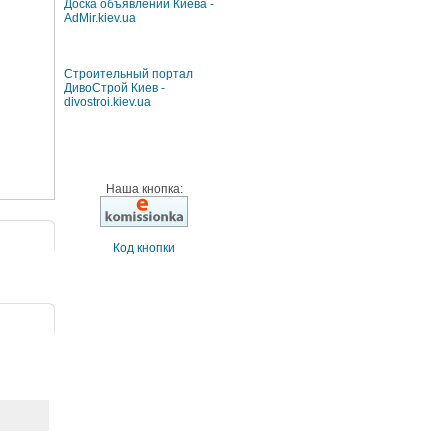
Доска объявлений Киева -
AdMir.kiev.ua
Строительный портал
ДивоСтрой Киев -
divostroi.kiev.ua
Наша кнопка:
Код кнопки