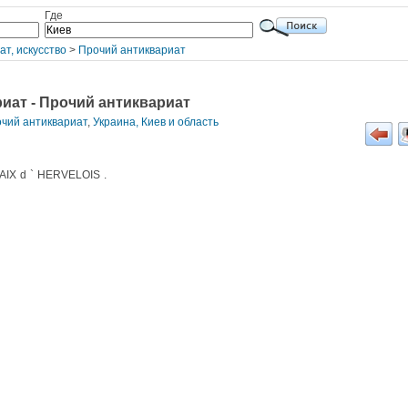
Где
ат, искусство
>
Прочий антиквариат
иат - Прочий антиквариат
очий антиквариат
,
Украина, Киев и область
CAIX d ` HERVELOIS .