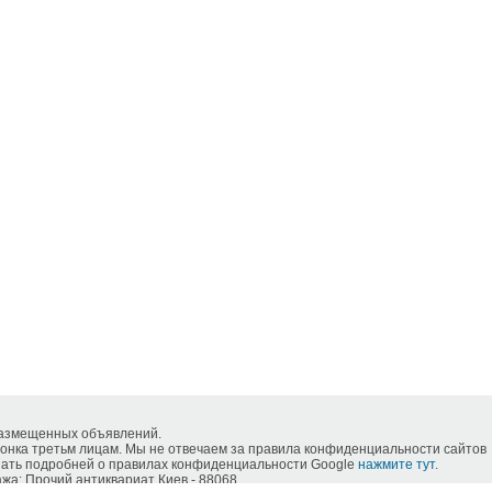
размещенных объявлений.
нка третьм лицам. Мы не отвечаем за правила конфиденциальности сайтов
знать подробней о правилах конфиденциальности Google
нажмите тут
.
жа: Прочий антиквариат Киев - 88068.