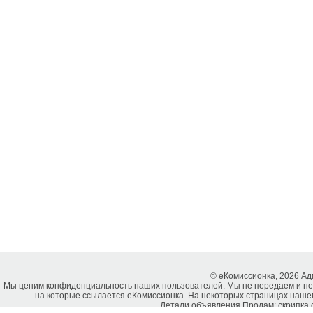
© еКомиссионка, 2026 А
Мы ценим конфиденциальность наших пользователей. Мы не передаем и не
на которые ссылается еКомиссионка. На некоторых страницах нашег
Детали объявления Продам: скрипка с