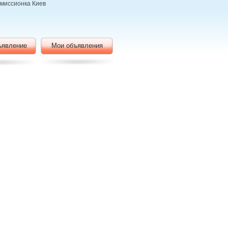
омиссионка Киев
ъявление
Мои объявления