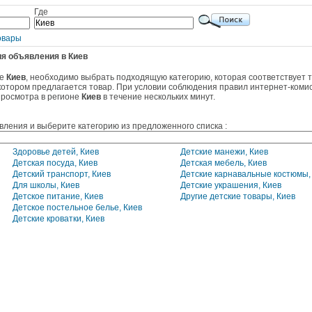
Где
овары
я объявления в Киев
не
Киев
, необходимо выбрать подходящую категорию, которая соответствует 
 котором предлагается товар. При условии соблюдения правил интернет-коми
просмотра в регионе
Киев
в течение нескольких минут.
вления и выберите категорию из предложенного списка :
Здоровье детей, Киев
Детские манежи, Киев
Детская посуда, Киев
Детская мебель, Киев
Детский транспорт, Киев
Детские карнавальные костюмы,
Для школы, Киев
Детские украшения, Киев
Детское питание, Киев
Другие детские товары, Киев
Детское постельное белье, Киев
Детские кроватки, Киев