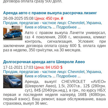
договора оплата сразу 500 долл.
Аренда авто с правом выкупа рассрочка лизинг
26-09-2025 05:08
Цена: 450 грн. ₴
Продам, предлагаю - частное лицо: Chevrolet
,
Украина,
Киев и область
...
Подробнее
...
Авто с правом выкупа Лачетти универсал,
газ 4 поколения, 2008 г., механика, климат
контроль, сигнализация. Условия: при
заключении договора оплата сразу 600 $, оплата один
раз в неделю, 350 грн/сутки, на 30 месяцев.
Долгосрочная аренда авто Шевроле Авео
17-11-2021 17:03
Цена: 84 USD $
Продам, предлагаю - частное лицо: Chevrolet
,
Украина,
Киев и область
...
Подробнее
...
Аренда, выкуп! CHEVROLET «AVEO»
(Шевролет Авео), 1.5і, 2007г.в.. 12$ (280грн.
сут.), 84$ (2040грн.нед.), в грн., по курсу НБУ,
первая и последняя неделя наперёд 168$ (4080грн.
первый взнос). Ваш ремонт, ваше обслуживание, ваша
страховка, выкуп 36 мес.