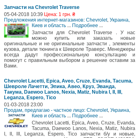
Запчасти на Chevrolet Traverse
05-04-2018 10:39
Цена: 1 грн. ₴
Предложения интернет-магазинов: Chevrolet
,
Украина,
Киев и область
...
Подробнее
...
Запчасти для Chevrolet Traverse . У нас
можно купить или заказать новые
оригинальные и не оригинальные запчасти , элементы
кузова, детали тюнинга к Шевроле Траверс. Менеджеры
всегда дадут профессиональную консультацию и
помогут с правильным выбором а решение оставим за
Вами.
Chevrolet Lacetti, Epica, Aveo, Cruze, Evanda, Tacuma,
Шевроле Лачетти, Эпика, Авео, Круз, Эванда,
Такума, Daewoo Lanos, Nexia, Matiz, Nubira I, II, III,
Leganza, Espero, Tico
01-03-2018 23:00
Продам, предлагаю - частное лицо: Chevrolet
,
Украина,
Киев и область
...
Подробнее
...
Chevrolet Lacetti, Epica, Aveo, Cruze, Evanda,
Tacuma, Daewoo Lanos, Nexia, Matiz, Nubira
I, II, III, Leganza, Espero, Tico запчасти б/у и новые,