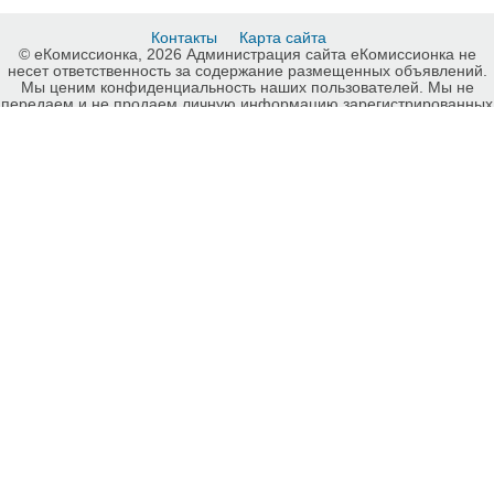
Контакты
Карта сайта
© еКомиссионка, 2026 Администрация сайта еКомиссионка не
несет ответственность за содержание размещенных объявлений.
Мы ценим конфиденциальность наших пользователей. Мы не
передаем и не продаем личную информацию зарегистрированных
пользователей еКомиссионка третьм лицам. Мы не отвечаем за
правила конфиденциальности сайтов на которые ссылается
еКомиссионка. На некоторых страницах нашего сайта
представлена реклама Google Adsense Advertising Network. Чтобы
узнать подробней о правилах конфиденциальности Google
нажмите тут
.
Интернет-комиссионка Chevrolet Киев. Бесплатные объявления
Chevrolet Киев. Продажа Chevrolet Киев, купить Chevrolet Киев,
куплю б/у, продам б/у Киев, бесплатные объявления Киев,
еКомиссионка .
-ukrainian