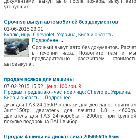
документами, выкуп авто после пожара, выкуп авто
утонувших.
Срочнsq выкуп автомобилей без документов
01-06-2015 23:01
Куплю, ищу: Chevrolet
,
Украина, Киев и область
...
Подробнее
...
Срочный выкуп авто без документов. Расчет
в течении часа. Позвоните нам и мы
предварительно рассчитаем стоимость
автовыкупа..
продам всякое для машины
07-02-2015 15:52
Цена: 100 грн. ₴
Продам, предлагаю - частное лицо: Chevrolet
,
Украина,
Киев и область
...
Подробнее
...
диск для ГАЗ 24-150гР колпаки для део ланос оригинал
3шт.=150гр. двигатель для лачетти 1.8 - 4600гр.
двигатель для ГАЗ 24+коробка - 2000гр. при крупной
покупке подарок на ВАШ выбор.
Продам 4 шины на дисках зима 205/65/r15 6мм