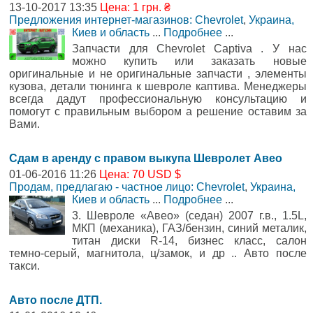
13-10-2017 13:35
Цена: 1 грн. ₴
Предложения интернет-магазинов: Chevrolet
,
Украина,
Киев и область
...
Подробнее
...
Запчасти для Chevrolet Captiva . У нас
можно купить или заказать новые
оригинальные и не оригинальные запчасти , элементы
кузова, детали тюнинга к шевроле каптива. Менеджеры
всегда дадут профессиональную консультацию и
помогут с правильным выбором а решение оставим за
Вами.
Сдам в аренду с правом выкупа Шевролет Авео
01-06-2016 11:26
Цена: 70 USD $
Продам, предлагаю - частное лицо: Chevrolet
,
Украина,
Киев и область
...
Подробнее
...
3. Шевроле «Авео» (седан) 2007 г.в., 1.5L,
МКП (механика), ГАЗ/бензин, синий металик,
титан диски R-14, бизнес класс, салон
темно-серый, магнитола, ц/замок, и др .. Авто после
такси.
Авто после ДТП.