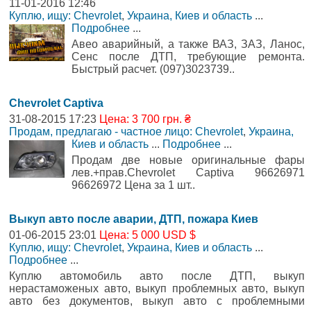
11-01-2016 12:46
Куплю, ищу: Chevrolet
,
Украина, Киев и область
...
Подробнее
...
Авео аварийный, а также ВАЗ, ЗАЗ, Ланос,
Сенс после ДТП, требующие ремонта.
Быстрый расчет. (097)3023739..
Chevrolet Captiva
31-08-2015 17:23
Цена: 3 700 грн. ₴
Продам, предлагаю - частное лицо: Chevrolet
,
Украина,
Киев и область
...
Подробнее
...
Продам две новые оригинальные фары
лев.+прав.Chevrolet Captiva 96626971
96626972 Цена за 1 шт..
Выкуп авто после аварии, ДТП, пожара Киев
01-06-2015 23:01
Цена: 5 000 USD $
Куплю, ищу: Chevrolet
,
Украина, Киев и область
...
Подробнее
...
Куплю автомобиль авто после ДТП, выкуп
нерастаможеных авто, выкуп проблемных авто, выкуп
авто без документов, выкуп авто с проблемными