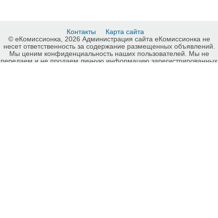
Контакты
Карта сайта
© еКомиссионка, 2026 Администрация сайта еКомиссионка не
несет ответственность за содержание размещенных объявлений.
Мы ценим конфиденциальность наших пользователей. Мы не
передаем и не продаем личную информацию зарегистрированных
пользователей еКомиссионка третьм лицам. Мы не отвечаем за
правила конфиденциальности сайтов на которые ссылается
еКомиссионка. На некоторых страницах нашего сайта
представлена реклама Google Adsense Advertising Network. Чтобы
узнать подробней о правилах конфиденциальности Google
нажмите тут
.
Интернет-комиссионка Cпорт, туризм, танцы Киев. Бесплатные
объявления Cпорт, туризм, танцы Киев. Продажа Cпорт, туризм,
танцы Киев, купить Cпорт, туризм, танцы Киев, куплю б/у, продам б/
у Киев, бесплатные объявления Киев, еКомиссионка .
-ukrainian