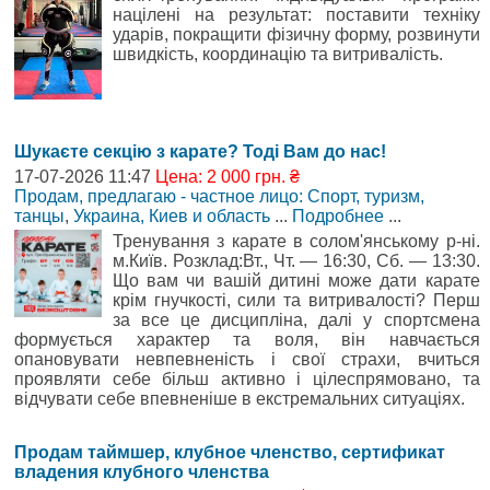
націлені на результат: поставити техніку
ударів, покращити фізичну форму, розвинути
швидкість, координацію та витривалість.
Шукаєте секцію з карате? Тоді Вам до нас!
17-07-2026 11:47
Цена: 2 000 грн. ₴
Продам, предлагаю - частное лицо: Cпорт, туризм,
танцы
,
Украина, Киев и область
...
Подробнее
...
Тренування з карате в солом'янському р-ні.
м.Київ. Розклад:Вт., Чт. — 16:30, Сб. — 13:30.
Що вам чи вашій дитині може дати карате
крім гнучкості, сили та витривалості? Перш
за все це дисципліна, далі у спортсмена
формується характер та воля, він навчається
опановувати невпевненість і свої страхи, вчиться
проявляти себе більш активно і цілеспрямовано, та
відчувати себе впевненіше в екстремальних ситуаціях.
Продам таймшер, клубное членство, сертификат
владения клубного членства