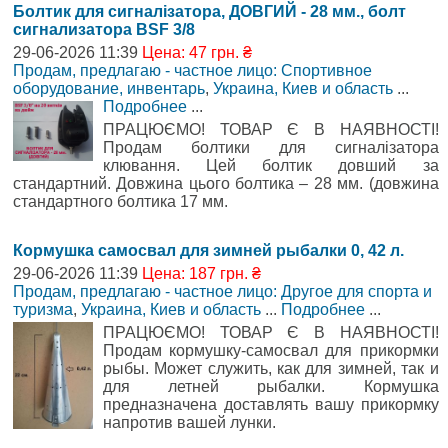
Болтик для сигналізатора, ДОВГИЙ - 28 мм., болт
сигнализатора BSF 3/8
29-06-2026 11:39
Цена: 47 грн. ₴
Продам, предлагаю - частное лицо: Спортивное
оборудование, инвентарь
,
Украина, Киев и область
...
Подробнее
...
ПРАЦЮЄМО! ТОВАР Є В НАЯВНОСТІ!
Продам болтики для сигналізатора
клювання. Цей болтик довший за
стандартний. Довжина цього болтика – 28 мм. (довжина
стандартного болтика 17 мм.
Кормушка самосвал для зимней рыбалки 0, 42 л.
29-06-2026 11:39
Цена: 187 грн. ₴
Продам, предлагаю - частное лицо: Другое для спорта и
туризма
,
Украина, Киев и область
...
Подробнее
...
ПРАЦЮЄМО! ТОВАР Є В НАЯВНОСТІ!
Продам кормушку-самосвал для прикормки
рыбы. Может служить, как для зимней, так и
для летней рыбалки. Кормушка
предназначена доставлять вашу прикормку
напротив вашей лунки.