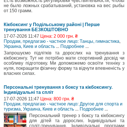
Есть возможность регулировки чувствительности, чтобы
не было ложных срабатываний, установка на вес рыбы
от 150 грамм.
Кікбоксинг у Подільському районі | Перше
тренування БЕЗКОШТОВНО
17-07-2026 11:47
Цена: 2 000 грн. ₴
Продам, предлагаю - частное лицо: Танцы, гимнастика
,
Украина, Киев и область
...
Подробнее
...
Запрошуємо підлітків та дорослих на тренування з
кікбоксингу. Тут не потрібно мати спортивний досвід чи
особливу підготовку. Ми допоможемо освоїти техніку з
нуля, покращити фізичну форму та відчути впевненість у
власних силах.
Персональні тренування з боксу та кікбоксингу.
Індивідуальні та спліт
17-07-2026 11:47
Цена: 800 грн. ₴
Продам, предлагаю - частное лицо: Другое для спорта и
туризма
,
Украина, Киев и область
...
Подробнее
...
Персональний тренер з боксу та кікбоксингу
для дітей та дорослих. Індивідуальні та
спліт-тренування. Індивідуальні програми