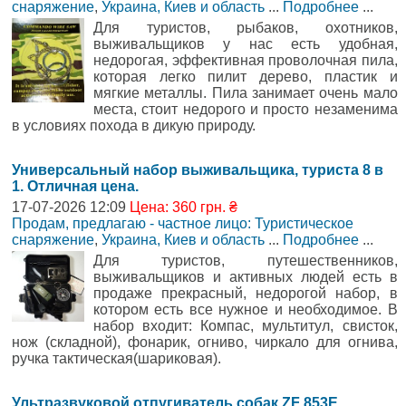
снаряжение
,
Украина, Киев и область
...
Подробнее
...
Для туристов, рыбаков, охотников,
выживальщиков у нас есть удобная,
недорогая, эффективная проволочная пила,
которая легко пилит дерево, пластик и
мягкие металлы. Пила занимает очень мало
места, стоит недорого и просто незаменима
в условиях похода в дикую природу.
Универсальный набор выживальщика, туриста 8 в
1. Отличная цена.
17-07-2026 12:09
Цена: 360 грн. ₴
Продам, предлагаю - частное лицо: Туристическое
снаряжение
,
Украина, Киев и область
...
Подробнее
...
Для туристов, путешественников,
выживальщиков и активных людей есть в
продаже прекрасный, недорогой набор, в
котором есть все нужное и необходимое. В
набор входит: Компас, мультитул, свисток,
нож (складной), фонарик, огниво, чиркало для огнива,
ручка тактическая(шариковая).
Ультразвуковой отпугиватель собак ZF 853E.