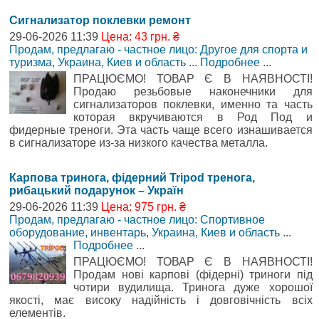
Сигнализатор поклевки ремонт
29-06-2026 11:39
Цена: 43 грн. ₴
Продам, предлагаю - частное лицо: Другое для спорта и
туризма
,
Украина, Киев и область
...
Подробнее
...
ПРАЦЮЄМО! ТОВАР Є В НАЯВНОСТІ!
Продаю резьбовые наконечники для
сигнализаторов поклевки, именно та часть
которая вкручиваются в Род Под и
фидерные треноги. Эта часть чаще всего изнашивается
в сигнализаторе из-за низкого качества металла.
Карпова тринога, фідерний Tripod тренога,
рибацький подарунок – Україн
29-06-2026 11:39
Цена: 975 грн. ₴
Продам, предлагаю - частное лицо: Спортивное
оборудование, инвентарь
,
Украина, Киев и область
...
Подробнее
...
ПРАЦЮЄМО! ТОВАР Є В НАЯВНОСТІ!
Продам нові карпові (фідерні) триноги під
чотири вудилища. Тринога дуже хорошої
якості, має високу надійність і довговічність всіх
елементів.