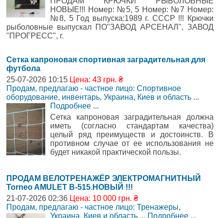
ПРОДАМ КРЮЧКИ РЫБОЛОВНЫЕ
НОВЫЕ!!! Номер: №5, 5 Номер: №7 Номер:
№8, 5 Год выпуска:1989 г. СССР !!! Крючки
рыболовные выпускал ПО"ЗАВОД АРСЕНАЛ", ЗАВОД
"ПРОГРЕСС", г.
Сетка капроновая спортивная заградительная для
футбола
25-07-2026 10:15
Цена: 43 грн. ₴
Продам, предлагаю - частное лицо: Спортивное
оборудование, инвентарь
,
Украина, Киев и область
...
Подробнее
...
Сетка капроновая заградительная должна
иметь (согласно стандартам качества)
целый ряд преимуществ и достоинств. В
противном случае от ее использования не
будет никакой практической пользы.
ПРОДАМ ВЕЛОТРЕНАЖЁР ЭЛЕКТРОМАГНИТНЫЙ
Torneo AMULET B-515.НОВЫЙ !!!
21-07-2026 02:36
Цена: 10 000 грн. ₴
Продам, предлагаю - частное лицо: Тренажеры
,
Украина, Киев и область
...
Подробнее
...