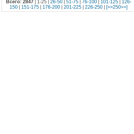
Всего: 2847
| 1-25 |
26-50
|
51-75
|
76-100
|
101-125
|
126-
150
|
151-175
|
176-200
|
201-225
|
226-250
|
[>>250>>]