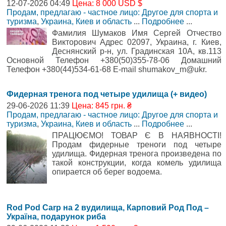
12-07-2026 04:49
Цена: 8 000 USD $
Продам, предлагаю - частное лицо: Другое для спорта и
туризма
,
Украина, Киев и область
...
Подробнее
...
Фамилия Шумаков Имя Сергей Отчество
Викторович Адрес 02097, Украина, г. Киев,
Деснянский р-н, ул. Градинская 10А, кв.113
Основной Телефон +380(50)355-78-06 Домашний
Телефон +380(44)534-61-68 E-mail shumakov_m@ukr.
Фидерная тренога под четыре удилища (+ видео)
29-06-2026 11:39
Цена: 845 грн. ₴
Продам, предлагаю - частное лицо: Другое для спорта и
туризма
,
Украина, Киев и область
...
Подробнее
...
ПРАЦЮЄМО! ТОВАР Є В НАЯВНОСТІ!
Продам фидерные треноги под четыре
удилища. Фидерная тренога произведена по
такой конструкции, когда комель удилища
опирается об берег водоема.
Rod Pod Carp на 2 вудилища, Карповий Род Под –
Україна, подарунок риба