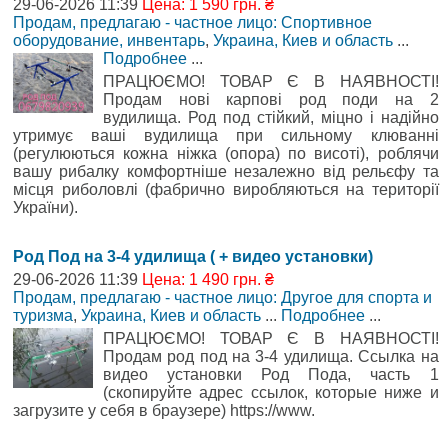
29-06-2026 11:39
Цена: 1 590 грн. ₴
Продам, предлагаю - частное лицо: Спортивное
оборудование, инвентарь
,
Украина, Киев и область
...
Подробнее
...
ПРАЦЮЄМО! ТОВАР Є В НАЯВНОСТІ!
Продам нові карпові род поди на 2
вудилища. Род под стійкий, міцно і надійно
утримує ваші вудилища при сильному клюванні
(регулюються кожна ніжка (опора) по висоті), роблячи
вашу рибалку комфортніше незалежно від рельєфу та
місця риболовлі (фабрично виробляються на території
України).
Род Под на 3-4 удилища ( + видео установки)
29-06-2026 11:39
Цена: 1 490 грн. ₴
Продам, предлагаю - частное лицо: Другое для спорта и
туризма
,
Украина, Киев и область
...
Подробнее
...
ПРАЦЮЄМО! ТОВАР Є В НАЯВНОСТІ!
Продам род под на 3-4 удилища. Ссылка на
видео установки Род Пода, часть 1
(скопируйте адрес ссылок, которые ниже и
загрузите у себя в браузере) https://www.