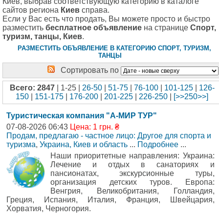
Киев, выбрав соответствующую категорию в каталоге
сайтов региона
Киев
справа.
Если у Вас есть что продать, Вы можете просто и быстро
разместить
бесплатное объявление
на странице
Cпорт,
туризм, танцы, Киев
.
РАЗМЕСТИТЬ ОБЪЯВЛЕНИЕ В КАТЕГОРИЮ CПОРТ, ТУРИЗМ,
ТАНЦЫ
Сортировать по
Всего: 2847
| 1-25 |
26-50
|
51-75
|
76-100
|
101-125
|
126-
150
|
151-175
|
176-200
|
201-225
|
226-250
|
[>>250>>]
Туристическая компания "А-МИР ТУР"
07-08-2026 06:43
Цена: 1 грн. ₴
Продам, предлагаю - частное лицо: Другое для спорта и
туризма
,
Украина, Киев и область
...
Подробнее
...
Наши приоритетные направления: Украина:
Лечение и отдых в санаториях и
пансионатах, экскурсионные туры,
организация детских туров. Европа:
Венгрия, Великобритания, Голландия,
Греция, Испания, Италия, Франция, Швейцария,
Хорватия, Черногория.