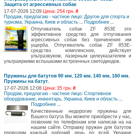
Защита от агрессивных собак
17-07-2026 12:09
Цена: 254 грн. ₴
Продам, предлагаю - частное лицо: Другое для спорта и
туризма
,
Украина, Киев и область
...
Подробнее
...
Отпугиватель собак ZF 853E это
эффективное средство для отпугивания
агрессивных собак без причинения им
ущерба. Отпугиватель собак ZF 853E-
средство комплексное, действует
ультразвуком, лазерным целеуказателем и
ультраяркими вспышками встроенных светодиодов.
Пружины для батутов 90 мм, 120 мм, 140 мм, 160 мм.
Пружины на батут.
17-07-2026 12:08
Цена: 35 грн. ₴
Продам, предлагаю - частное лицо: Спортивное
оборудование, инвентарь
,
Украина, Киев и область
...
Подробнее
...
Качественные недорогие пружины для
Вашего батута Вы можете приобрести у нас,
позвонив по телефонам или написав на на
нашем сайте. Отправку пружин для батутов
проводим каждый рабочий день по всей Украине